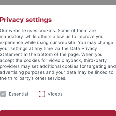
UNI A-Z
KONTAKT
Privacy settings
Our website uses cookies. Some of them are
mandatory, while others allow us to improve your
experience while using our website. You may change
your settings at any time via the Data Privacy
beitung (ZDV)
Statement at the bottom of the page. When you
accept the cookies for video playback, third-party
providers may set additional cookies for targeting and
advertising purposes and your data may be linked to
the third party’s other services.
ENSTLEISTUNGEN
SUPPORT
DAS ZDV
Essential
Videos
n
Sicherheit
Verwaltungs-IT
Digitale Identität
For
um für Datenverarbeitung
Dienstleistungen
Server
Mail