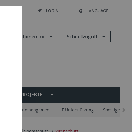
SEARCH
LOGIN
LANGUAGE
Informationen für
Schnellzugriff
PROJEKTE
schungsdatenmanagement
IT-Unterstützung
Sonstiges
Viren- und Spamschutz
Virenschutz