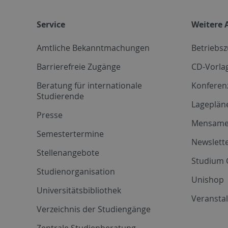
Service
Weitere 
Amtliche Bekanntmachungen
Betriebs
Barrierefreie Zugänge
CD-Vorla
Beratung für internationale
Konferen
Studierende
Lageplän
Presse
Mensam
Semestertermine
Newslette
Stellenangebote
Studium 
Studienorganisation
Unishop
Universitätsbibliothek
Veransta
Verzeichnis der Studiengänge
Zentrale Studienberatung