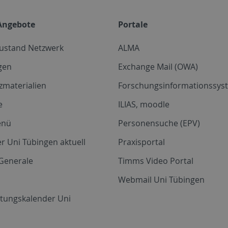
Angebote
Portale
zustand Netzwerk
ALMA
gen
Exchange Mail (OWA)
zmaterialien
Forschungsinformationssyst
e
ILIAS, moodle
enü
Personensuche (EPV)
r Uni Tübingen aktuell
Praxisportal
Generale
Timms Video Portal
Webmail Uni Tübingen
ltungskalender Uni