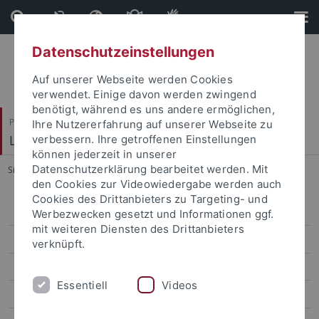
Direkt
Direkt
zum
zur
Inhalt
Fußleiste
Datenschutzeinstellungen
Auf unserer Webseite werden Cookies
verwendet. Einige davon werden zwingend
benötigt, während es uns andere ermöglichen,
Philosophische Fakultät
Ihre Nutzererfahrung auf unserer Webseite zu
Lehrstuhl Prof. Dr. Georg Braungart
verbessern. Ihre getroffenen Einstellungen
können jederzeit in unserer
Datenschutzerklärung bearbeitet werden. Mit
Sie sind hier:
Startseite
...
Ausstellungen
den Cookies zur Videowiedergabe werden auch
Cookies des Drittanbieters zu Targeting- und
curriculum vitae
Werbezwecken gesetzt und Informationen ggf.
mit weiteren Diensten des Drittanbieters
Publikationen
verknüpft.
Ausstellungen
Essentiell
Videos
Forschungsschwerpunkte