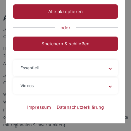
Lehre
Alle akzeptieren
Ausstellungen
oder
„Auf Dornen oder Rosen hingesunken?“ Eros und Poesie bei
Clemens Brentano
Speichern & schließen
Frankfurter Goethe-Haus/ Freies Deutsches Hochstift, 6. Juli
2003 bis 14. September 2003 (Konzeption und Betreuung der
Ausstellung als eine von drei Kurator/innen)
Essentiell
„Auf Dornen oder Rosen hingesunken?“ Eros und Poesie bei
Clemens Brentano
Videos
Wanderausstellung, 2003-2006, mit Stationen in Marburg,
Wiepersdorf, Jena, Frankfurt an der Oder und Aschaffenburg
Impressum
Datenschutzerklärung
(federführende Mitwirkung bei der wissenschaftlichen und
organisatorischen Betreuung, Erstellung individueller Konzepte
mit regionalen Schwerpunkten)