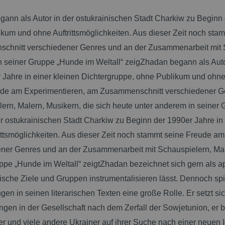
ann als Autor in der ostukrainischen Stadt Charkiw zu Beginn d
kum und ohne Auftrittsmöglichkeiten. Aus dieser Zeit noch st
hnitt verschiedener Genres und an der Zusammenarbeit mit Sc
 seiner Gruppe „Hunde im Weltall“ zeig
Zhadan begann als Auto
 Jahre in einer kleinen Dichtergruppe, ohne Publikum und ohne 
ude am Experimentieren, am Zusammenschnitt verschiedener G
ern, Malern, Musikern, die sich heute unter anderem in seiner 
er ostukrainischen Stadt Charkiw zu Beginn der 1990er Jahre i
ittsmöglichkeiten. Aus dieser Zeit noch stammt seine Freude 
ner Genres und an der Zusammenarbeit mit Schauspielern, Male
ppe „Hunde im Weltall“ zeigt
Zhadan bezeichnet sich gern als apol
gische Ziele und Gruppen instrumentalisieren lässt. Dennoch spi
gen in seinen literarischen Texten eine große Rolle. Er setzt 
gen in der Gesellschaft nach dem Zerfall der Sowjetunion, er be
er und viele andere Ukrainer auf ihrer Suche nach einer neuen Id