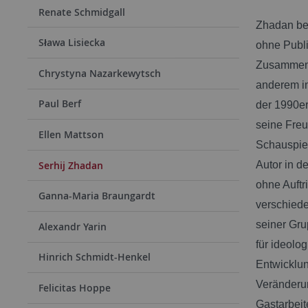
Renate Schmidgall
Zhadan beg
Sława Lisiecka
ohne Publi
Zusammensc
Chrystyna Nazarkewytsch
anderem in
Paul Berf
der 1990er
seine Fre
Ellen Mattson
Schauspiel
Serhij Zhadan
Autor in d
ohne Auftr
Ganna-Maria Braungardt
verschiede
seiner Gru
Alexandr Yarin
für ideolo
Hinrich Schmidt-Henkel
Entwicklun
Veränderun
Felicitas Hoppe
Gastarbeit