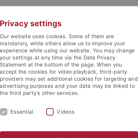
UNI A-Z
CONTACT
Privacy settings
Our website uses cookies. Some of them are
mandatory, while others allow us to improve your
experience while using our website. You may change
your settings at any time via the Data Privacy
Statement at the bottom of the page. When you
accept the cookies for video playback, third-party
providers may set additional cookies for targeting and
advertising purposes and your data may be linked to
the third party’s other services.
Essential
Videos
STUDIUM
FORSCHUNG
INTERNATIONA
anities
Departments
Modern Languages
Slavisches Semin