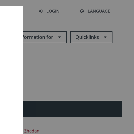
SEARCH
LOGIN
LANGUAGE
Information for
Quicklinks
L
ar
Serhij Zhadan