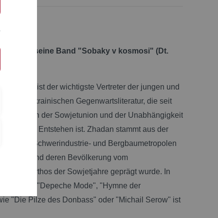
adan und seine Band "Sobaky v kosmosi" (Dt.
Weltall)
dan (!974) ist der wichtigste Vertreter der jungen und
onellen ukrainischen Gegenwartsliteratur, die seit
menbruch der Sowjetunion und der Unabhängigkeit
ne 1991 am Entstehen ist. Zhadan stammt aus der
e, die von Schwerindustrie- und Bergbaumetropolen
chnet ist und deren Bevölkerung vom
isierungsmythos der Sowjetjahre geprägt wurde. In
osawerken "Depeche Mode", "Hymne der
e "Die Pilze des Donbass" oder "Michail Serow" ist