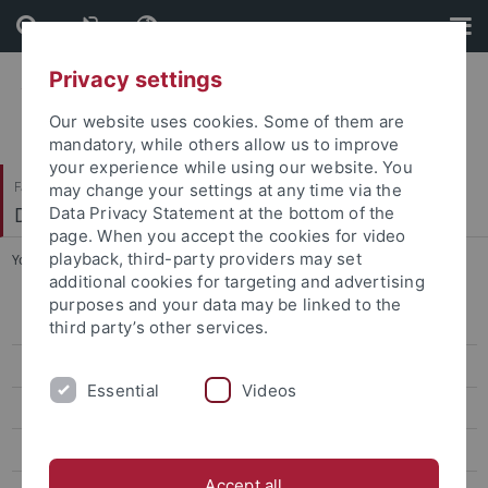
Skip
Skip
to
to
content
footer
Privacy settings
Our website uses cookies. Some of them are
mandatory, while others allow us to improve
your experience while using our website. You
Faculty of Economics and Social Sciences
may change your settings at any time via the
Department of Finance
Data Privacy Statement at the bottom of the
page. When you accept the cookies for video
playback, third-party providers may set
You are here:
Home
...
B300 Kapitalmarktprodukte
additional cookies for targeting and advertising
purposes and your data may be linked to the
B300 Kapitalmarktprodukte
third party’s other services.
B400 Advanced Corporate Finance
Essential
Videos
B302 Bachelorarbeit in Finance
B404A Modern Issues in Finance: Foundations of Asset Management
Accept all