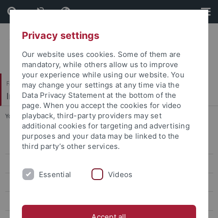
Skip
Skip
to
to
content
footer
Privacy settings
Our website uses cookies. Some of them are
mandatory, while others allow us to improve
your experience while using our website. You
Faculty of Science
may change your settings at any time via the
Institute of Organic Chemistry
Data Privacy Statement at the bottom of the
page. When you accept the cookies for video
playback, third-party providers may set
You are here:
Home
...
Lab members
additional cookies for targeting and advertising
purposes and your data may be linked to the
Teaching
third party’s other services.
Lab internships and theses
Essential
Videos
Research
Lab members
Accept all