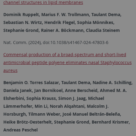
channel structures in lipid membranes
Dominik Ruppelt, Marius F. W. Trollmann, Taulant Dema,
Sebastian N. Wirtz, Hendrik Flegel, Sophia Mönnikes,
Stephanie Grond, Rainer A. Böckmann, Claudia Steinem
Nat. Comm. (2024), doi:10.1038/s41467-024-47803-6
Commensal production of a broad-spectrum and short-lived
antimicrobial peptide polyene eliminates nasal Staphylococcus
aureus
Benjamin O. Torres Salazar, Taulant Dema, Nadine A. Schilling,
Daniela Janek, Jan Bornikoel, Anne Berscheid, Ahmed M. A.
Elsherbini, Sophia Krauss, Simon J. Jaag, Michael
Lämmerhofer, Min Li, Norah Alqahtani, Malcolm J.
Horsburgh, Tilmann Weber, José Manuel Beltrán-Beleña,
Heike Brötz-Oesterhelt, Stephanie Grond, Bernhard Krismer,
Andreas Peschel