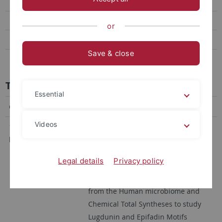
Publications
Kooperationen
or
Outreach
Save & close
Where to find us
Taulant Dema
Essential
Curriculum Vitae
Videos
11/2019 – bis
Dissertation
heute
Eberhard Karls Universität Tübingen
Arbeitskreis Prof. Dr. Stephanie Grond
Legal details
Privacy policy
Thema der Dissertation: Epifadin –
New Antimicrobial Peptide Polyene
from the Human microbiome and
Chemical Total Syntheses to study
Lugdunin and Epifadin Motifs