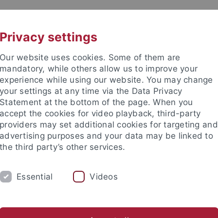
UNI A-Z
CONTACT
Privacy settings
Our website uses cookies. Some of them are
mandatory, while others allow us to improve your
experience while using our website. You may change
your settings at any time via the Data Privacy
Statement at the bottom of the page. When you
accept the cookies for video playback, third-party
 Early History and Medieval Arc
providers may set additional cookies for targeting and
advertising purposes and your data may be linked to
the third party’s other services.
Essential
Videos
URE
NEWS
Archäometrie