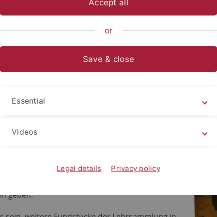
Accept all
anities
...
Prehistory and Medieval Archaeology
Structure
or
Save & close
ungsdatenbank der Jüngeren Abteil
 der Lehrsammlung der Abteilung für Jüngere
Essential
hte und Frühgeschichte wurden zum Teil in eine
tenbank
aufgenommen.
Videos
en und Interessierten wird ein Einblick in die
ermöglicht und die Fotos und
reibungen der Ausstellungsstücke sollen eine
Legal details
Privacy policy
ungshilfe bei der Bestimmung und Einordnung
en geben.
 es sein, weitere Fundstücke der Lehrsammlung in