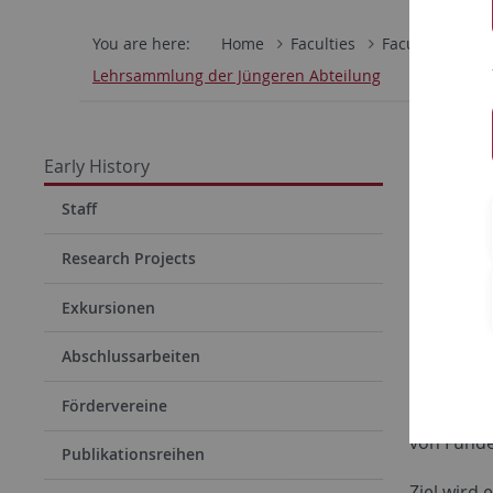
You are here:
Home
Faculties
Faculty of Hum
Lehrsammlung der Jüngeren Abteilung
Samml
Early History
Die Funde
Staff
Urgeschic
Research Projects
MySQL-Da
Exkursionen
Studierend
Sammlung 
Abschlussarbeiten
Kurzbesch
Fördervereine
Orientier
von Fund
Publikationsreihen
Ziel wird