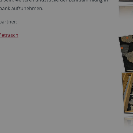
nbank aufzunehmen.
artner:
 Petrasch