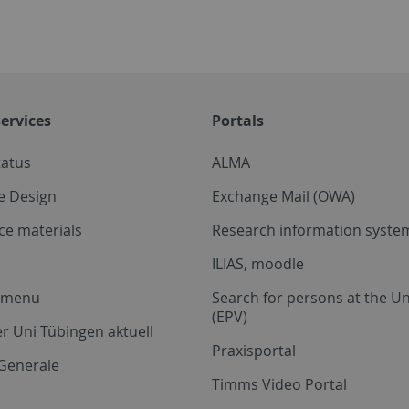
ervices
Portals
tatus
ALMA
e Design
Exchange Mail (OWA)
ce materials
Research information system
ILIAS, moodle
a menu
Search for persons at the Un
(EPV)
r Uni Tübingen aktuell
Praxisportal
Generale
Timms Video Portal