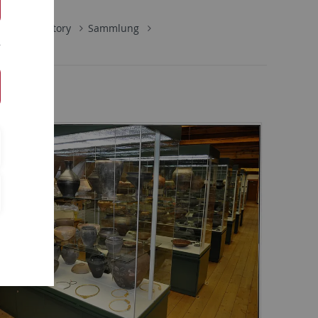
Early History
Sammlung
ung