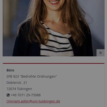
Büro
SFB 923 "Bedrohte Ordnungen"
Doblerstr. 21
72074 Tübingen
+49 7071 29-75088
miriam.adler
@uni-tuebingen.de