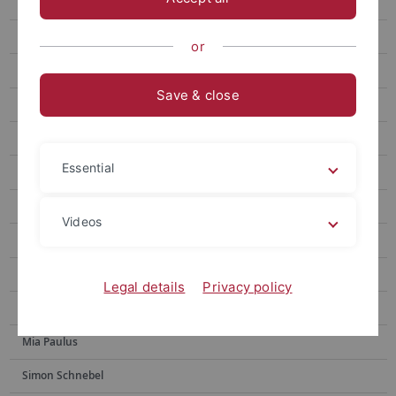
Jost, Sabrina
Emily Löffler
or
Manuela Mann
Save & close
Christoph Schlemmer
Julia Tubbesing (née Krippner)
Essential
Ruby Guyot
Dr. Sabine Hanke
Videos
Prof. Dr. Jan C. Jansen
Jannik Keindorf
Legal details
Privacy policy
PD Dr. Sarah Panter
Mia Paulus
Simon Schnebel