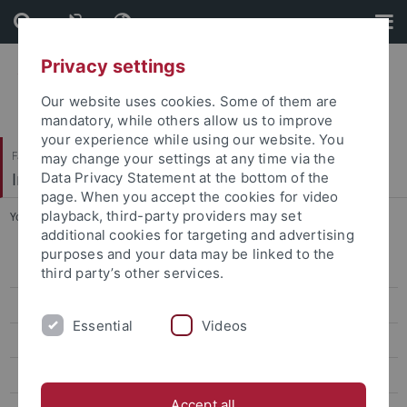
Skip
Skip
to
to
content
footer
Privacy settings
Our website uses cookies. Some of them are
mandatory, while others allow us to improve
your experience while using our website. You
Faculty of Humanities
may change your settings at any time via the
Institute of Modern History
Data Privacy Statement at the bottom of the
page. When you accept the cookies for video
playback, third-party providers may set
You are here:
Home
...
Adler, Miriam
additional cookies for targeting and advertising
purposes and your data may be linked to the
Prof. Dr. Ewald Frie
third party’s other services.
Doctoral Students
Essential
Videos
Adler, Miriam
Enite Giovanelli
Accept all