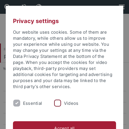
Skip
Skip
to
to
content
footer
Privacy settings
Our website uses cookies. Some of them are
mandatory, while others allow us to improve
your experience while using our website. You
Faculty of Humanities
may change your settings at any time via the
Prof. Dr. Georg Braungart
Data Privacy Statement at the bottom of the
page. When you accept the cookies for video
playback, third-party providers may set
You are here:
Home
...
Vorträge
additional cookies for targeting and advertising
purposes and your data may be linked to the
Dr. Moritz Strohschneider
third party’s other services.
curriculum vitae
Essential
Videos
Lehre
Publikationen
Accept all