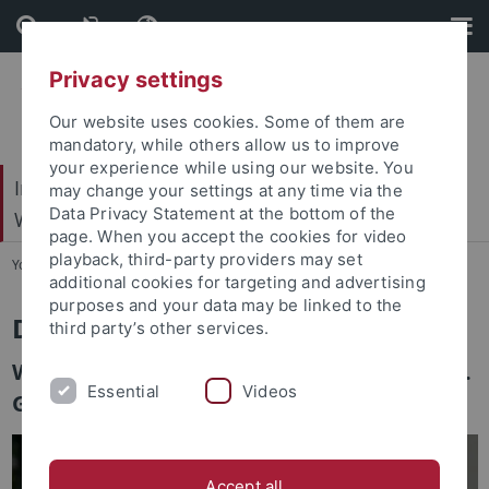
Skip
Skip
to
to
content
footer
Privacy settings
Our website uses cookies. Some of them are
mandatory, while others allow us to improve
your experience while using our website. You
Internationales Zentrum für Ethik in den
may change your settings at any time via the
Data Privacy Statement at the bottom of the
Wissenschaften (IZEW)
page. When you accept the cookies for video
playback, third-party providers may set
You are here:
Startseite
...
Team
additional cookies for targeting and advertising
purposes and your data may be linked to the
Dr. Marcel Vondermaßen
third party’s other services.
Wissenschaftlicher Koordinator und stellv.
Essential
Videos
Geschäftsführer des IZEW
Accept all