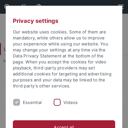
Skip
Skip
to
to
content
footer
Privacy settings
Our website uses cookies. Some of them are
mandatory, while others allow us to improve
your experience while using our website. You
Universitätsbibliothek
may change your settings at any time via the
Data Privacy Statement at the bottom of the
You are here:
Startseite
...
Veranstaltungen
page. When you accept the cookies for video
playback, third-party providers may set
additional cookies for targeting and advertising
Veranstaltungen
purposes and your data may be linked to the
third party’s other services.
Chronik
Ausstellungen
Essential
Videos
Büchertürme
Books To Go
Accept all