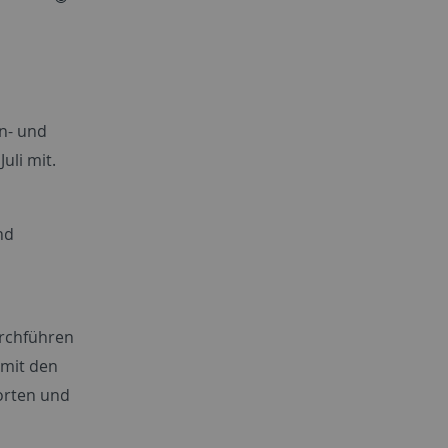
n- und
uli mit.
nd
urchführen
 mit den
orten und