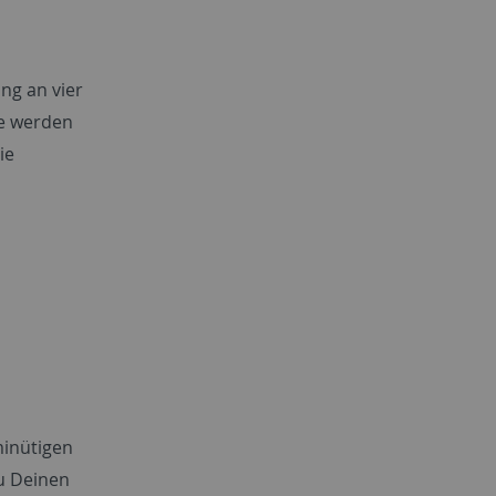
ng an vier
ne werden
ie
minütigen
u Deinen