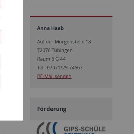
Anna Haab
Auf der Morgenstelle 18
st, sind
72076 Tübingen
s zu
Raum 6 G 44
chelor-
Tel.: 07071/29-74667
illkommen.
E-Mail senden
Förderung