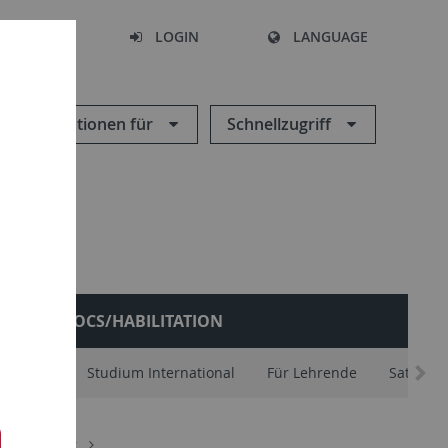
SEARCH
LOGIN
LANGUAGE
Informationen für
Schnellzugriff
POSTDOCS/HABILITATION
schafter
Studium International
Für Lehrende
Satzung
botschafter