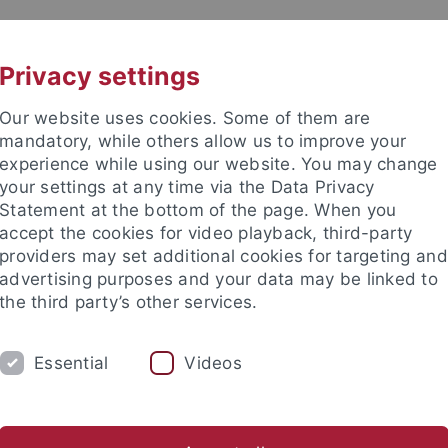
UNI A-Z
KONTAKT
Privacy settings
Our website uses cookies. Some of them are
mandatory, while others allow us to improve your
experience while using our website. You may change
your settings at any time via the Data Privacy
enschaftliche Fakultät
Statement at the bottom of the page. When you
accept the cookies for video playback, third-party
providers may set additional cookies for targeting and
advertising purposes and your data may be linked to
the third party’s other services.
ORSCHUNG
STUDIUM
PROMOTION
Essential
Videos
sse
Im Studium
Beratungswegweiser
MINT-Studienbot
sch-Naturwissenschaftliche Fakultät
Studium
MINT-Studien