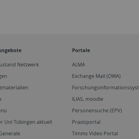
Angebote
Portale
zustand Netzwerk
ALMA
gen
Exchange Mail (OWA)
zmaterialien
Forschungsinformationssyst
e
ILIAS, moodle
enü
Personensuche (EPV)
r Uni Tübingen aktuell
Praxisportal
Generale
Timms Video Portal