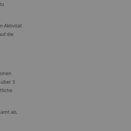
zu
-Aktivität
uf die
einen
 über 3
tliche
samt ab,