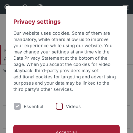
Skip
Skip
to
to
content
footer
Privacy settings
Our website uses cookies. Some of them are
mandatory, while others allow us to improve
your experience while using our website. You
Philosophische Fakultät
may change your settings at any time via the
Alte Geschichte
Data Privacy Statement at the bottom of the
page. When you accept the cookies for video
playback, third-party providers may set
You are here:
Startseite
...
D. Pleshak
additional cookies for targeting and advertising
purposes and your data may be linked to the
Dr. A. Arpaia
third party’s other services.
M. Becker
Essential
Videos
R. D'Ascenzi
Dr. D. Delp
Accept all