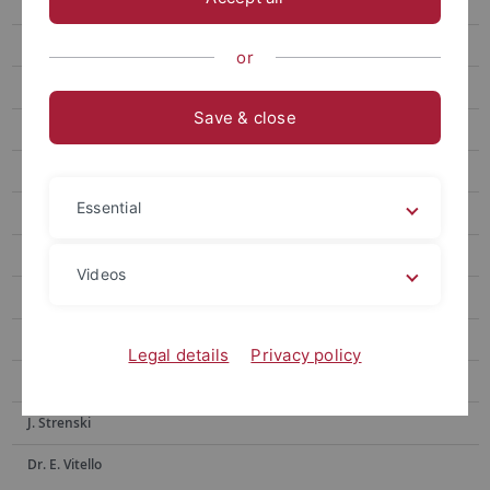
Dr. G. Franceschini
Dr. O. Gengler
or
M. Gindele
Save & close
Dr. O. Goncharko
Dr. H. Ibrahim
Essential
K. Kakatsidas
PD Dr. M. Kovacs
Videos
Dr. F. Montinaro
D. Pleshak
Legal details
Privacy policy
PD Dr. F. Schulz
J. Strenski
Dr. E. Vitello