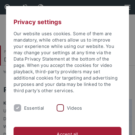
Skip
Skip
to
to
content
footer
Privacy settings
Our website uses cookies. Some of them are
mandatory, while others allow us to improve
your experience while using our website. You
Philosophische Fakultät
may change your settings at any time via the
Deutsches Seminar
Data Privacy Statement at the bottom of the
page. When you accept the cookies for video
playback, third-party providers may set
You are here:
Startseite
...
Personen
additional cookies for targeting and advertising
purposes and your data may be linked to the
PD Dr. Maria Averintseva-Klisch
third party’s other services.
Kontakt
Essential
Videos
Universität Tübingen
Deutsches Seminar
Wilhelmstr. 50
D-72074 Tübingen
Accept all