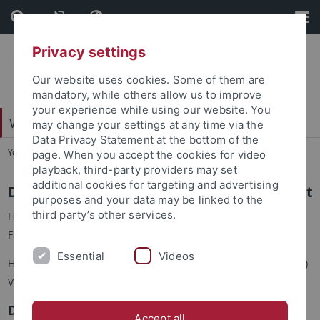
Skip
Skip
to
to
content
footer
Privacy settings
Our website uses cookies. Some of them are
mandatory, while others allow us to improve
your experience while using our website. You
Wirtschafts- und Sozialwissenschaftliche Fakultät
may change your settings at any time via the
Data Privacy Statement at the bottom of the
You are here:
Startseite
...
Statusgruppen
page. When you accept the cookies for video
playback, third-party providers may set
additional cookies for targeting and advertising
Die Mittelbauvertretung der WiSo-Fakultät
purposes and your data may be linked to the
third party’s other services.
Herzlich Willkommen auf der Seite des Mittelbaus der WiSo-
Fakultät!
Essential
Videos
Hier stellen wir euch Informationen zur (hochschulpolitischen)
Vertretung des Mittelbaus zur Verfügung.
Die Mittelbauvertretung der WiSo-Fakultät
Accept all