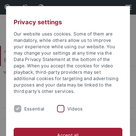
Skip
Skip
to
to
content
footer
Privacy settings
Our website uses cookies. Some of them are
mandatory, while others allow us to improve
your experience while using our website. You
Philosophische Fakultät
may change your settings at any time via the
Institut für Medienwissenschaft
Data Privacy Statement at the bottom of the
page. When you accept the cookies for video
playback, third-party providers may set
You are here:
Startseite
...
Filmprojekte
additional cookies for targeting and advertising
purposes and your data may be linked to the
AniVision
third party’s other services.
Animation Research Colloquium
Essential
Videos
Veranstaltungen
Lehre
Accept all