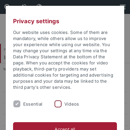
Skip
Skip
to
to
content
footer
Privacy settings
Our website uses cookies. Some of them are
mandatory, while others allow us to improve
your experience while using our website. You
Philosophische Fakultät
may change your settings at any time via the
Institut für Medienwissenschaft
Data Privacy Statement at the bottom of the
page. When you accept the cookies for video
playback, third-party providers may set
You are here:
Startseite
...
Praktikum im Ausland
additional cookies for targeting and advertising
purposes and your data may be linked to the
Unsere Partnerhochschulen
third party’s other services.
Bewerben
Essential
Videos
Vor dem Auslandsaufenthalt
Während des Auslandsaufenthalts
Accept all