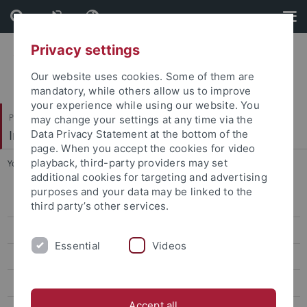
Skip
Skip
to
to
content
footer
Privacy settings
Our website uses cookies. Some of them are
mandatory, while others allow us to improve
your experience while using our website. You
Philosophische Fakultät
may change your settings at any time via the
Institut für Medienwissenschaft
Data Privacy Statement at the bottom of the
page. When you accept the cookies for video
playback, third-party providers may set
You are here:
Startseite
...
Praktikum
additional cookies for targeting and advertising
purposes and your data may be linked to the
B.A. Medienwissenschaft (ab 2019)
third party’s other services.
Profil „Medienkultur und Ästhetik“
Essential
Videos
Profil „Medien und öffentliche Kommunikation“
B.A. Medienwissenschaft als Nebenfach
Accept all