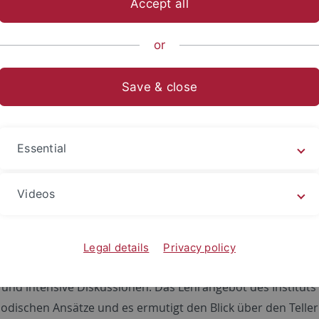
Accept all
ische Fakultät
Fachbereiche
Philosophie - Rhetorik - Medien
or
Save & close
eben
Essential
und M.A.-Studiengänge an, über die Sie sich hier informieren
tung von Theorie und Praxis, von Medienkompetenz und
Videos
er Forschung. Neben der Vermittlung neuester Forschungse
tehen Lehrforschungsprojekte und Lehrredaktionen, in de
ur Interviewführung und digitalen Schnitttechnik in die
Legal details
Privacy policy
en Gruppen und ein gutes Betreuungsverhältnis zwischen Do
und intensive Diskussionen. Das Lehrangebot des Instituts 
hodischen Ansätze und es ermutigt den Blick über den Telle