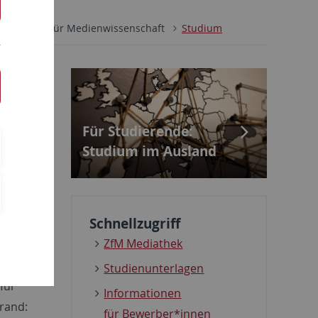
Institut für Medienwissenschaft
Studium
Für Studierende:
Studium im Ausland
 können.
rgebnisse
Schnellzugriff
nen Sie
ZfM Mediathek
zenten
Studien­unterlagen
für
Informationen
rrand:
für Bewerber*innen