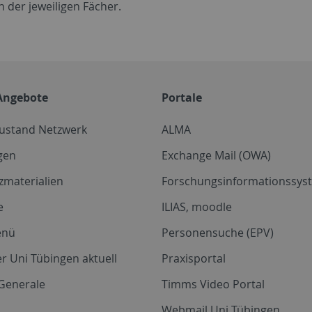
 der jeweiligen Fächer.
Angebote
Portale
zustand Netzwerk
ALMA
gen
Exchange Mail (OWA)
zmaterialien
Forschungsinformationssyst
e
ILIAS, moodle
enü
Personensuche (EPV)
r Uni Tübingen aktuell
Praxisportal
Generale
Timms Video Portal
Webmail Uni Tübingen