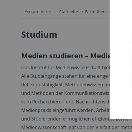
You are here:
Startseite
Fakultäten
Philosoph
Studium
Medien studieren – Medien erl
Das Institut für Medienwissenschaft bietet B.A.- 
Alle Studiengänge stehen für eine enge Verflech
Reflexionsfähigkeit, Methodenwissen und aktuell
und Methoden der Kommunikationswissenschaft s
vom Recherchieren und Nachrichtenschreiben bis z
Medienpraxis eingeführt werden. Arbeit in klein
und Studierenden ermöglichen effizientes Lernen 
Medienwissenschaft lebt von der Vielfalt der met