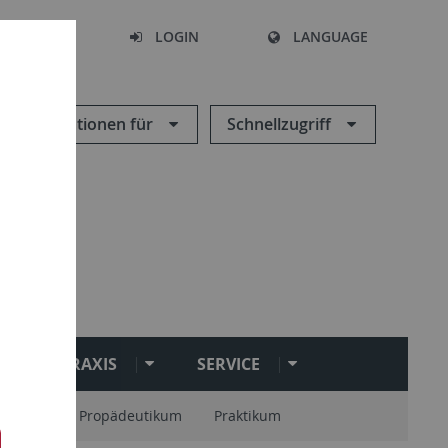
SEARCH
LOGIN
LANGUAGE
Informationen für
Schnellzugriff
PRAXIS
SERVICE
onstage
Propädeutikum
Praktikum