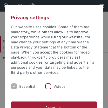
Skip
Skip
to
to
content
footer
Privacy settings
Our website uses cookies. Some of them are
mandatory, while others allow us to improve
your experience while using our website. You
Philosophische Fakultät
may change your settings at any time via the
Institut für Medienwissenschaft
Data Privacy Statement at the bottom of the
page. When you accept the cookies for video
playback, third-party providers may set
You are here:
Startseite
...
Studiengänge
additional cookies for targeting and advertising
purposes and your data may be linked to the
B.A. Medienwissenschaft (ab 2019)
third party’s other services.
B.A. Medienwissenschaft (ab 2016)
Essential
Videos
M.A. Medienwissenschaft (ab 2026)
M.A. Medienwissenschaft (ab 2019)
Accept all