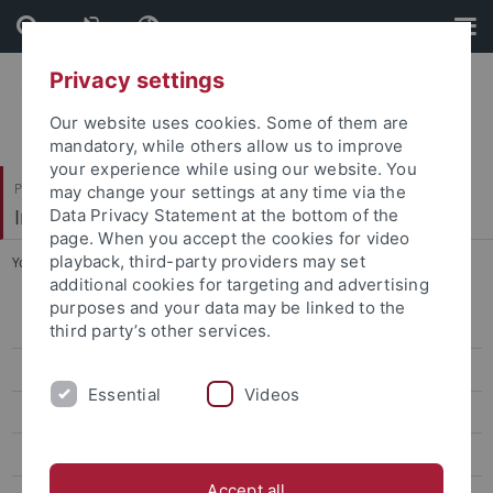
Skip
Skip
to
to
content
footer
Privacy settings
Our website uses cookies. Some of them are
mandatory, while others allow us to improve
your experience while using our website. You
Philosophische Fakultät
may change your settings at any time via the
Institut für Medienwissenschaft
Data Privacy Statement at the bottom of the
page. When you accept the cookies for video
playback, third-party providers may set
You are here:
Startseite
...
Projekt Farbpräferenzen
additional cookies for targeting and advertising
purposes and your data may be linked to the
Projekt Farbpräferenzen
third party’s other services.
Beteiligte
Essential
Videos
Externe Partner
Tagung "Farbe im Kopf" 2016
Accept all