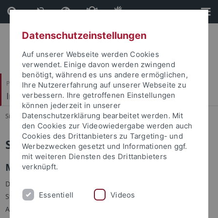
Direkt
Direkt
zum
zur
Inhalt
Fußleiste
Datenschutzeinstellungen
Auf unserer Webseite werden Cookies
verwendet. Einige davon werden zwingend
benötigt, während es uns andere ermöglichen,
Philosophische Fakultät
Ihre Nutzererfahrung auf unserer Webseite zu
Institut für Medienwissenschaft
verbessern. Ihre getroffenen Einstellungen
können jederzeit in unserer
Datenschutzerklärung bearbeitet werden. Mit
Sie sind hier:
Startseite
...
Studium
den Cookies zur Videowiedergabe werden auch
Cookies des Drittanbieters zu Targeting- und
Studium
Werbezwecken gesetzt und Informationen ggf.
mit weiteren Diensten des Drittanbieters
Medien studieren – Medien erleben
verknüpft.
Das Institut für Medienwissenschaft bietet B.A.- und M.A.-
Essentiell
Videos
Studiengänge an, über die Sie sich hier informieren können.
Alle Studiengänge stehen für eine enge Verflechtung von