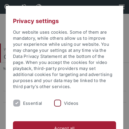
Skip
Skip
to
to
content
footer
Privacy settings
Our website uses cookies. Some of them are
mandatory, while others allow us to improve
your experience while using our website. You
Wirtschafts- und Sozialwissenschaftliche Fakultät
may change your settings at any time via the
Ökonomische Bildung und Wirtschaftsdidaktik
Data Privacy Statement at the bottom of the
page. When you accept the cookies for video
playback, third-party providers may set
You are here:
Startseite
...
Themenvorschläge Masterarbeit
additional cookies for targeting and advertising
purposes and your data may be linked to the
Themenvorschläge Bachelorarbeit
third party’s other services.
Themenvorschläge Masterarbeit
Essential
Videos
Hilfreiches
Accept all