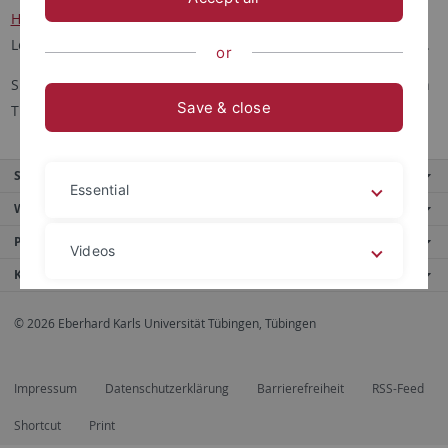
Hier
finden Sie aktuelle Themen für die Masterarbeit am
Lehrstuhl und ihre jeweiligen Ansprechpartner:in/Betreuer:in.
or
Sprechen Sie uns gerne an, wenn Sie Fragen zu den einzelnen
Save & close
Themen haben.
Service
Essential
Weitere Angebote
Portale
Videos
Kontaktinfo
Legal details
Privacy policy
© 2026 Eberhard Karls Universität Tübingen, Tübingen
Impressum
Datenschutzerklärung
Barrierefreiheit
RSS-Feed
Shortcut
Print