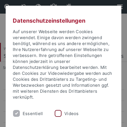
Direkt
Direkt
zum
zur
Inhalt
Fußleiste
Datenschutzeinstellungen
Auf unserer Webseite werden Cookies
verwendet. Einige davon werden zwingend
benötigt, während es uns andere ermöglichen,
Wirtschafts- und Sozialwissenschaftliche Fakultät
Ihre Nutzererfahrung auf unserer Webseite zu
Statistics, Econometrics and Quantitative Methods
verbessern. Ihre getroffenen Einstellungen
können jederzeit in unserer
Datenschutzerklärung bearbeitet werden. Mit
Sie sind hier:
Startseite
...
WS 2019/20
den Cookies zur Videowiedergabe werden auch
Cookies des Drittanbieters zu Targeting- und
WS 2025/26
Werbezwecken gesetzt und Informationen ggf.
mit weiteren Diensten des Drittanbieters
SS 2025
verknüpft.
WS 2024/25
Essentiell
Videos
SS 2024