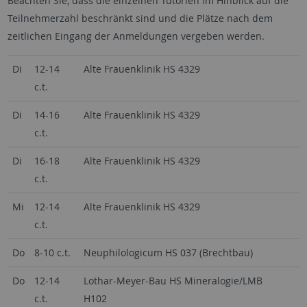
Beachten Sie, dass die einzelnen Tutorien im Hinblick auf die
Teilnehmerzahl beschränkt sind und die Plätze nach dem
zeitlichen Eingang der Anmeldungen vergeben werden.
Di
12-14
Alte Frauenklinik HS 4329
c.t.
Di
14-16
Alte Frauenklinik HS 4329
c.t.
Di
16-18
Alte Frauenklinik HS 4329
c.t.
Mi
12-14
Alte Frauenklinik HS 4329
c.t.
Do
8-10 c.t.
Neuphilologicum HS 037 (Brechtbau)
Do
12-14
Lothar-Meyer-Bau HS Mineralogie/LMB
c.t.
H102