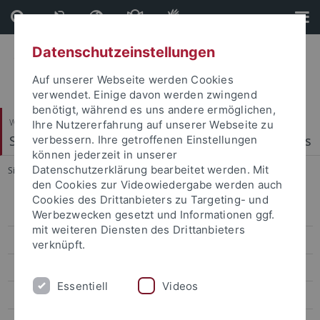
Direkt
Direkt
zum
zur
Inhalt
Fußleiste
Datenschutzeinstellungen
Auf unserer Webseite werden Cookies
verwendet. Einige davon werden zwingend
benötigt, während es uns andere ermöglichen,
Wirtschafts- und Sozialwissenschaftliche Fakultät
Ihre Nutzererfahrung auf unserer Webseite zu
Statistics, Econometrics and Quantitative Methods
verbessern. Ihre getroffenen Einstellungen
können jederzeit in unserer
Datenschutzerklärung bearbeitet werden. Mit
Sie sind hier:
Startseite
...
WS 2019/20
den Cookies zur Videowiedergabe werden auch
Cookies des Drittanbieters zu Targeting- und
WS 2025/26
Werbezwecken gesetzt und Informationen ggf.
mit weiteren Diensten des Drittanbieters
SS 2025
verknüpft.
WS 2024/25
Essentiell
Videos
SS 2024