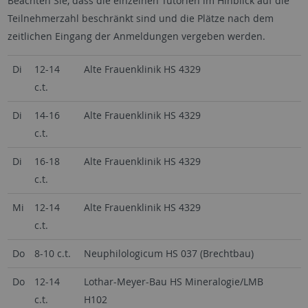
Beachten Sie, dass die einzelnen Tutorien im Hinblick auf die
Teilnehmerzahl beschränkt sind und die Plätze nach dem
zeitlichen Eingang der Anmeldungen vergeben werden.
Di
12-14
Alte Frauenklinik HS 4329
c.t.
Di
14-16
Alte Frauenklinik HS 4329
c.t.
Di
16-18
Alte Frauenklinik HS 4329
c.t.
Mi
12-14
Alte Frauenklinik HS 4329
c.t.
Do
8-10 c.t.
Neuphilologicum HS 037 (Brechtbau)
Do
12-14
Lothar-Meyer-Bau HS Mineralogie/LMB
c.t.
H102