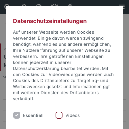
Direkt
Direkt
zum
zur
Inhalt
Fußleiste
Datenschutzeinstellungen
Auf unserer Webseite werden Cookies
verwendet. Einige davon werden zwingend
benötigt, während es uns andere ermöglichen,
Philosophische Fakultät
Ihre Nutzererfahrung auf unserer Webseite zu
Ur- und Frühgeschichte und Archäologie des
verbessern. Ihre getroffenen Einstellungen
können jederzeit in unserer
Mittelalters
Datenschutzerklärung bearbeitet werden. Mit
den Cookies zur Videowiedergabe werden auch
Sie sind hier:
Startseite
...
Sammlung
Cookies des Drittanbieters zu Targeting- und
Werbezwecken gesetzt und Informationen ggf.
mit weiteren Diensten des Drittanbieters
Mitarbeiter
verknüpft.
Forschungsprojekte
Essentiell
Videos
Exkursionen
Abschlussarbeiten