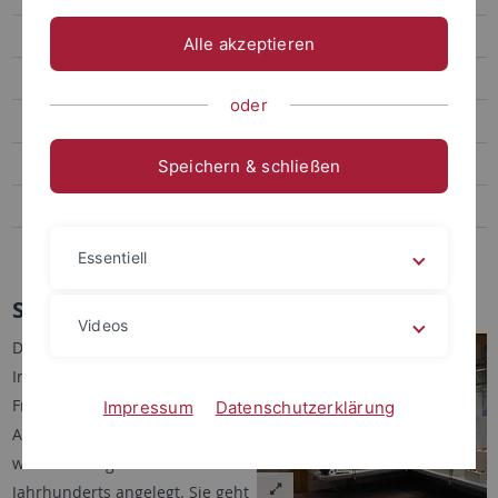
Fördervereine
Alle akzeptieren
Publikationsreihen
oder
Sammlung
Lehrsammlung der Jüngeren Abteilung
Speichern & schließen
Lehrsammlung Mittelalter und Neuzeit
Links
Essentiell
Sammlung
Videos
Die Lehrsammlung des
Instituts für Ur- und
Frühgeschichte und
Impressum
Datenschutzerklärung
Archäologie des Mittelalters
wurde zu Beginn des 20.
Jahrhunderts angelegt. Sie geht