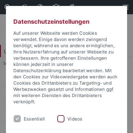
Direkt
Direkt
zum
zur
Inhalt
Fußleiste
Datenschutzeinstellungen
Auf unserer Webseite werden Cookies
verwendet. Einige davon werden zwingend
benötigt, während es uns andere ermöglichen,
LEAD Graduate School & Research Network
Ihre Nutzererfahrung auf unserer Webseite zu
verbessern. Ihre getroffenen Einstellungen
Sie sind hier:
Startseite
...
Mitglieder
können jederzeit in unserer
Datenschutzerklärung bearbeitet werden. Mit
den Cookies zur Videowiedergabe werden auch
Über uns
Cookies des Drittanbieters zu Targeting- und
Werbezwecken gesetzt und Informationen ggf.
Mitglieder
mit weiteren Diensten des Drittanbieters
verknüpft.
LEAD-Mitglied werden
Gleichstellung
Essentiell
Videos
Jobs