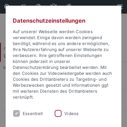
Direkt
Direkt
zum
zur
Inhalt
Fußleiste
Datenschutzeinstellungen
Auf unserer Webseite werden Cookies
verwendet. Einige davon werden zwingend
benötigt, während es uns andere ermöglichen,
Philosophische Fakultät
Ihre Nutzererfahrung auf unserer Webseite zu
Geschichtsdidaktik und Public History
verbessern. Ihre getroffenen Einstellungen
können jederzeit in unserer
Datenschutzerklärung bearbeitet werden. Mit
Sie sind hier:
Startseite
...
Arbeitsbereiche und Projekte
den Cookies zur Videowiedergabe werden auch
Cookies des Drittanbieters zu Targeting- und
Brüning
Werbezwecken gesetzt und Informationen ggf.
mit weiteren Diensten des Drittanbieters
Gräbel
verknüpft.
Huber
Essentiell
Videos
Schmitz-Zerres