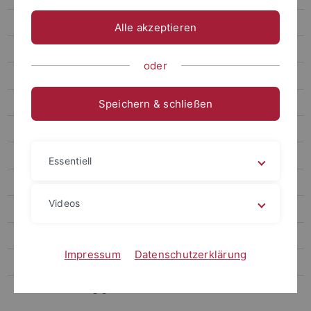
Peter Goessler
Alle akzeptieren
Kurt Bittel
oder
Wolfgang Kimmig
Franz Fischer
Speichern & schließen
Manfred O. Korfmann
Manfred K. H. Eggert
Essentiell
Barbara Scholkmann
Videos
Ernst Pernicka
Jörn Staecker
Impressum
Datenschutzerklärung
Absolventen mit Promotion
Literatur Forschungsgeschichte