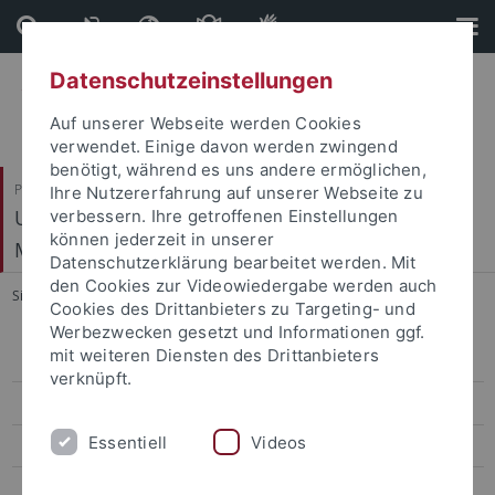
Direkt
Direkt
zum
zur
Inhalt
Fußleiste
Datenschutzeinstellungen
Auf unserer Webseite werden Cookies
verwendet. Einige davon werden zwingend
benötigt, während es uns andere ermöglichen,
Philosophische Fakultät
Ihre Nutzererfahrung auf unserer Webseite zu
Ur- und Frühgeschichte und Archäologie des
verbessern. Ihre getroffenen Einstellungen
können jederzeit in unserer
Mittelalters
Datenschutzerklärung bearbeitet werden. Mit
den Cookies zur Videowiedergabe werden auch
Sie sind hier:
Startseite
...
Ernst Pernicka
Cookies des Drittanbieters zu Targeting- und
Werbezwecken gesetzt und Informationen ggf.
mit weiteren Diensten des Drittanbieters
Ehemalige Professorinnen und Professoren
verknüpft.
R.R. Schmidt
Essentiell
Videos
Edwin Hennig
Gustav Riek