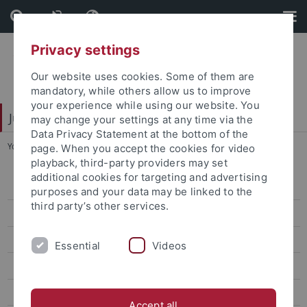
Skip
Skip
to
to
content
footer
Privacy settings
Our website uses cookies. Some of them are
mandatory, while others allow us to improve
your experience while using our website. You
Juristische Fakultät
may change your settings at any time via the
Data Privacy Statement at the bottom of the
You are here:
Home
...
Andrea Krapf - Sekretariat
page. When you accept the cookies for video
playback, third-party providers may set
additional cookies for targeting and advertising
Lehrstühle Bürgerliches Recht
purposes and your data may be linked to the
third party’s other services.
Lehrstühle Öffentliches Recht
von Bernstorff
Essential
Videos
Prof. Dr. Michael Droege
Curriculum vitae
Accept all