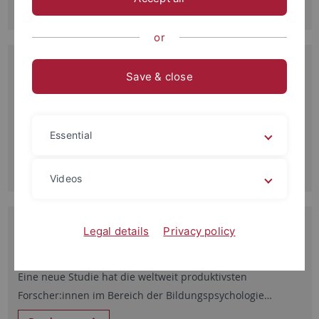
or
20.03.2026
Save & close
Andreas Lachner erhält Momentum-Förderung der
VolkswagenStiftung
Für die Weiterentwicklung der Professur zu einem
transdisziplinären Hub für adaptives Lernen
Essential
Read more
Videos
05.03.2026
Legal details
Privacy policy
Co-Direktor Andreas Lachner zählt zu den produktivsten
Forscher:innen im Bereich der Bildungspsychologie
Eine neue Studie hat die weltweit produktivsten
Forscher:innen im Bereich der Bildungspsychologie…