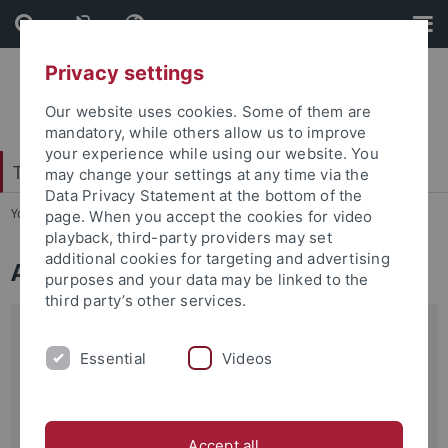
Skip
Skip
to
to
content
footer
Privacy settings
Our website uses cookies. Some of them are
mandatory, while others allow us to improve
your experience while using our website. You
Tübingen Center for Digital Education
may change your settings at any time via the
Data Privacy Statement at the bottom of the
You are here:
Home
...
Aktuelles
page. When you accept the cookies for video
playback, third-party providers may set
additional cookies for targeting and advertising
Aktuelles
purposes and your data may be linked to the
third party’s other services.
01.04.2026
KI Fachtag 2026
Essential
Videos
Zusammen mit dem ZSL RS Tübingen findet am 10. Juli
wieder der KI Fachtag statt. Wir suchen…
Read more
Accept all