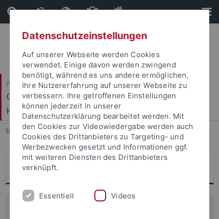
Direkt
Direkt
zum
zur
Inhalt
Fußleiste
Datenschutzeinstellungen
Auf unserer Webseite werden Cookies
verwendet. Einige davon werden zwingend
benötigt, während es uns andere ermöglichen,
Philosophische Fakultät
Ihre Nutzererfahrung auf unserer Webseite zu
Geschichtliche Landeskunde und Historische
verbessern. Ihre getroffenen Einstellungen
können jederzeit in unserer
Hilfswissenschaften
Datenschutzerklärung bearbeitet werden. Mit
den Cookies zur Videowiedergabe werden auch
Sie sind hier:
Startseite
...
Mitarbeitende des Instituts
Cookies des Drittanbieters zu Targeting- und
Werbezwecken gesetzt und Informationen ggf.
mit weiteren Diensten des Drittanbieters
Christina Sanna
verknüpft.
Essentiell
Videos
Institutsbibliothek und Sekretariat / Institutsverwaltung