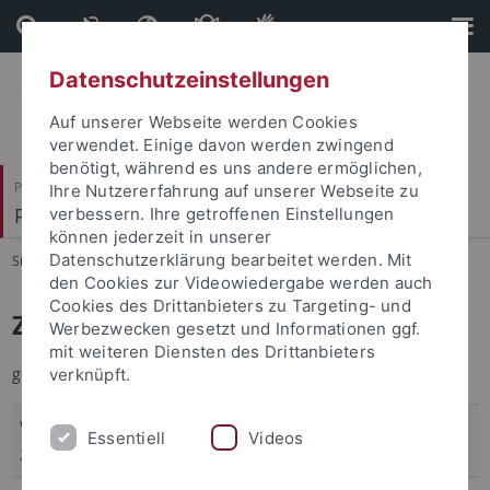
Direkt
Direkt
zum
zur
Inhalt
Fußleiste
Datenschutzeinstellungen
Auf unserer Webseite werden Cookies
verwendet. Einige davon werden zwingend
benötigt, während es uns andere ermöglichen,
Philosophische Fakultät
Ihre Nutzererfahrung auf unserer Webseite zu
Prof. Dr. Katrin Axel-Tober
verbessern. Ihre getroffenen Einstellungen
können jederzeit in unserer
Datenschutzerklärung bearbeitet werden. Mit
Sie sind hier:
Startseite
...
Zur Person
den Cookies zur Videowiedergabe werden auch
Cookies des Drittanbieters zu Targeting- und
Zur Person
Werbezwecken gesetzt und Informationen ggf.
mit weiteren Diensten des Drittanbieters
geboren 1976 in Schorndorf (Baden-Württemberg)
verknüpft.
WiSe
Professorin für Germanistische Linguistik an der
Essentiell
Videos
2010/2011
Universität Tübingen