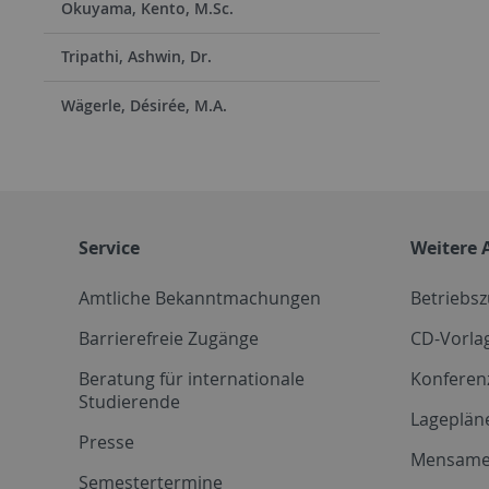
Okuyama, Kento, M.Sc.
Tripathi, Ashwin, Dr.
Wägerle, Désirée, M.A.
Service
Weitere 
Amtliche Bekanntmachungen
Betriebs
Barrierefreie Zugänge
CD-Vorla
Beratung für internationale
Konferen
Studierende
Lageplän
Presse
Mensam
Semestertermine