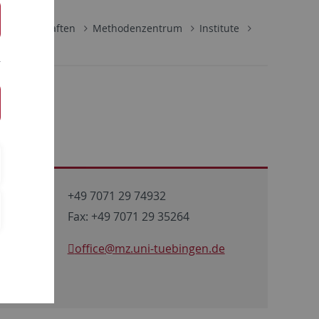
lwissenschaften
Methodenzentrum
Institute
+49 7071 29 74932
Fax: +49 7071 29 35264
office
@mz.uni-tuebingen.de