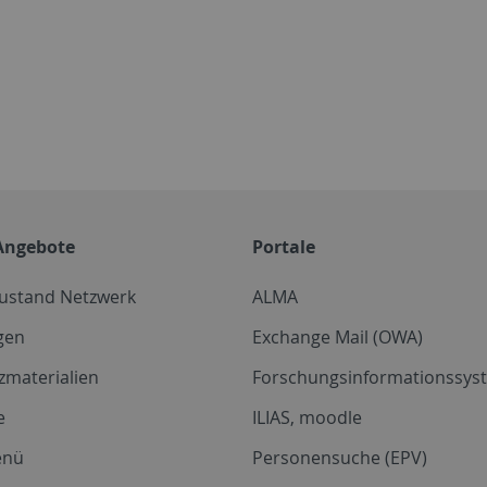
Angebote
Portale
zustand Netzwerk
ALMA
gen
Exchange Mail (OWA)
zmaterialien
Forschungsinformationssyst
e
ILIAS, moodle
enü
Personensuche (EPV)