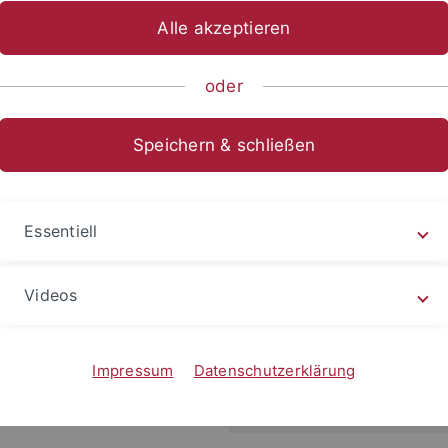
Alle akzeptieren
ts- und Sozialwissenschaftliche Fakultät
...
Fachbereich Sozia
oder
a Dreier
Speichern & schließen
 Manager at the Methods Center
Essentiell
Office
Videos
Methods Center
Haußerstr. 11
72076 Tübingen
Impressum
Datenschutzerklärung