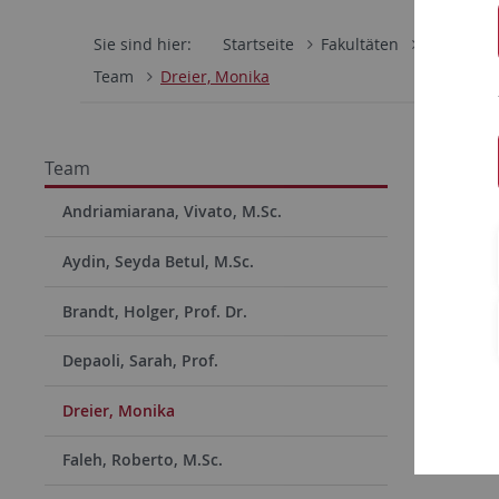
Sie sind hier:
Startseite
Fakultäten
Wirtschaf
Team
Dreier, Monika
Monik
Team
Office
Andriamiarana, Vivato, M.Sc.
Aydin, Seyda Betul, M.Sc.
Brandt, Holger, Prof. Dr.
Depaoli, Sarah, Prof.
Dreier, Monika
Faleh, Roberto, M.Sc.