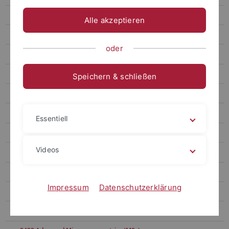
WS 2023/24
Alle akzeptieren
SS 2023
oder
WS 2022/23
SS 2022
Speichern & schließen
WS 2021/22
SS 2021
Essentiell
WS 2020/21
Videos
SS 2020
WS 2019/20
Impressum
Datenschutzerklärung
SS 2019
S321 Applied Econometrics (BSc)