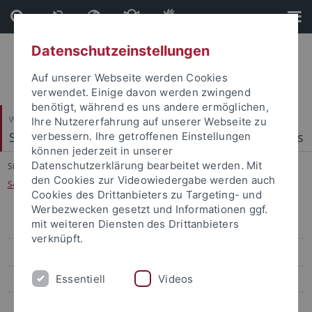
Direkt
Direkt
zum
zur
Inhalt
Fußleiste
Datenschutzeinstellungen
Auf unserer Webseite werden Cookies
verwendet. Einige davon werden zwingend
benötigt, während es uns andere ermöglichen,
Wirtschafts- und Sozialwissenschaftliche Fakultät
Ihre Nutzererfahrung auf unserer Webseite zu
Statistics, Econometrics and Quantitative Methods
verbessern. Ihre getroffenen Einstellungen
können jederzeit in unserer
Datenschutzerklärung bearbeitet werden. Mit
Sie sind hier:
Startseite
...
den Cookies zur Videowiedergabe werden auch
S422 Advanced Microeconometrics (MSc)
Cookies des Drittanbieters zu Targeting- und
Werbezwecken gesetzt und Informationen ggf.
mit weiteren Diensten des Drittanbieters
WS 2025/26
verknüpft.
SS 2025
Essentiell
Videos
WS 2024/25
SS 2024