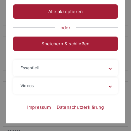
S510/520 Master Seminar on Econometrics
Alle akzeptieren
SS 2025
oder
WS 2024/25
SS 2024
Speichern & schließen
WS 2023/24
SS 2023
Essentiell
WS 2022/23
Videos
SS 2022
WS 2021/22
Impressum
Datenschutzerklärung
SS 2021
WS 2020/21