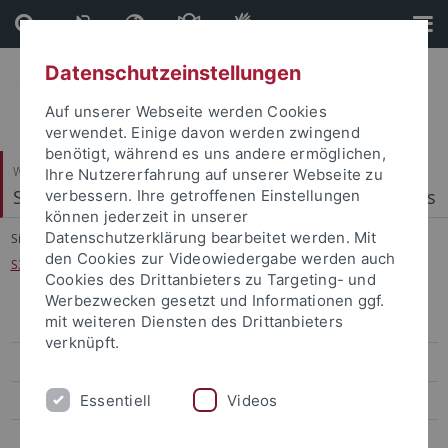
Direkt
Direkt
zum
zur
Inhalt
Fußleiste
Datenschutzeinstellungen
Auf unserer Webseite werden Cookies
verwendet. Einige davon werden zwingend
benötigt, während es uns andere ermöglichen,
Wirtschafts- und Sozialwissenschaftliche Fakultät
Ihre Nutzererfahrung auf unserer Webseite zu
Statistics, Econometrics and Quantitative Methods
verbessern. Ihre getroffenen Einstellungen
können jederzeit in unserer
Datenschutzerklärung bearbeitet werden. Mit
Sie sind hier:
Startseite
...
den Cookies zur Videowiedergabe werden auch
S312/S322 Bachelor Thesis in Empirical Economics
Cookies des Drittanbieters zu Targeting- und
Werbezwecken gesetzt und Informationen ggf.
mit weiteren Diensten des Drittanbieters
WS 2025/26
verknüpft.
S110 Explorative Datenanalyse
Essentiell
Videos
SZ220 Sozialwissenschaftliche Statistik II
S312/S322 Bachelor Thesis in Empirical Economics