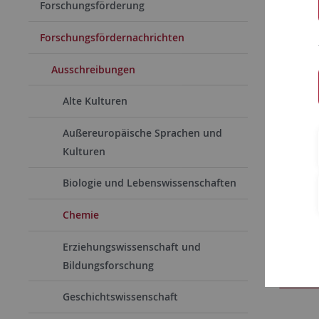
Zu diesem
Forschungsförderung
Aktuelle
Forschungsfördernachrichten
Ihren Bro
Ausschreibungen
Link zum 
Alte Kulturen
tuebingen
rss-feed/
Außereuropäische Sprachen und
Kulturen
Link zu
Biologie und Lebenswissenschaften
Anleitung
Chemie
Erziehungswissenschaft und
Förder
Bildungsforschung
Aussch
Geschichtswissenschaft