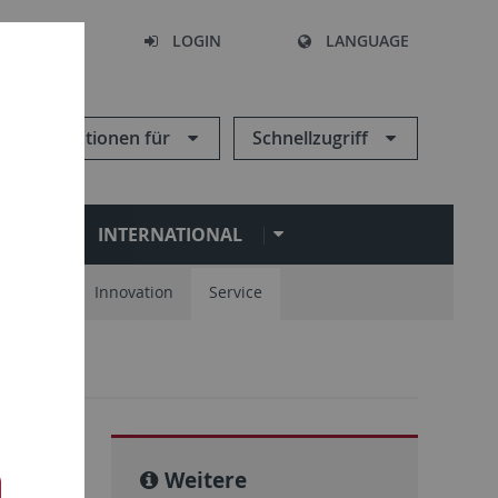
SEARCH
LOGIN
LANGUAGE
Informationen für
Schnellzugriff
N
INTERNATIONAL
spartner
Innovation
Service
Weitere