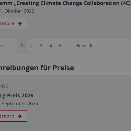
amm „Creating Climate Change Collaboration (4C)
31. Oktober 2026
d more
ous
1
2
3
4
5
Next
reibungen für Preise
2026
rg-Preis 2026
 1. September 2026
d more