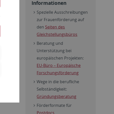
Informationen
Spezielle Ausschreibungen
ramm oder
zur Frauenförderung auf
den
Seiten des
Gleichstellungsbüros
schreibungen/chemie/chemie-
Beratung und
Unterstützung bei
europäischen Projekten:
EU-Büro – Europäische
Forschungsförderung
Wege in die berufliche
Selbständigkeit:
Gründungsberatung
Förderformate für
Postdocs