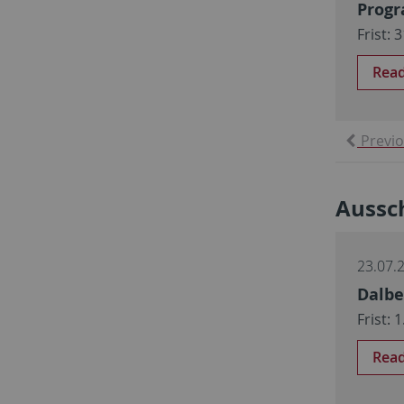
Progr
Frist: 
Rea
Previ
Aussch
23.07.
Dalbe
Frist:
Rea