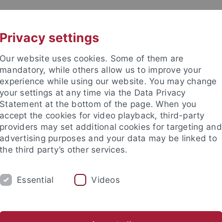
UNI A-Z
KONTAKT
Privacy settings
Our website uses cookies. Some of them are
mandatory, while others allow us to improve your
experience while using our website. You may change
your settings at any time via the Data Privacy
TUDIUM
Statement at the bottom of the page. When you
FORSCHUNG
EINRICHTUNGE
accept the cookies for video playback, third-party
providers may set additional cookies for targeting and
Zentren und Institute
Nachwuchsförderung
Kooperation
advertising purposes and your data may be linked to
the third party’s other services.
Forschungsfördernachrichten
Ausschreibungen
Chemie
Essential
Videos
chreibungen – Bereich Chemie