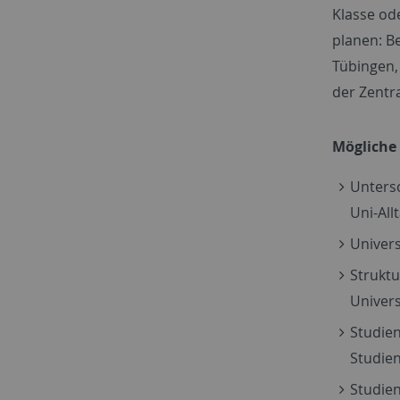
Klasse od
planen: B
Tübingen,
der Zentr
Mögliche 
Untersc
Uni-All
Univer
Struktu
Univers
Studie
Studie
Studien