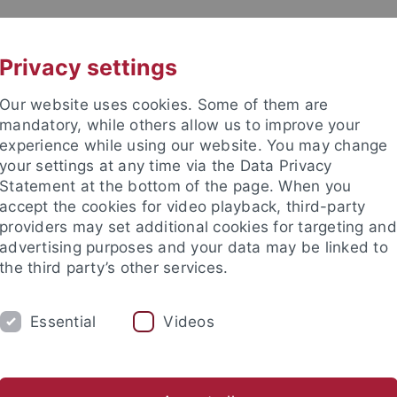
UNI A-Z
KONTAKT
Privacy settings
Our website uses cookies. Some of them are
mandatory, while others allow us to improve your
experience while using our website. You may change
your settings at any time via the Data Privacy
TUDIUM
Statement at the bottom of the page. When you
FORSCHUNG
EINRICHTUNGE
accept the cookies for video playback, third-party
providers may set additional cookies for targeting and
bung und Immatrikulation
Beratung und Info
Studienorga
advertising purposes and your data may be linked to
the third party’s other services.
eresse
Angebote für Schulen
Essential
Videos