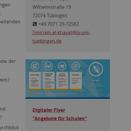
ingen
Wilhelmstraße 19
t
72074 Tübingen
beitenden
+49 7071 29-72562
miriam.el-khayat
@zv.uni-
tuebingen.de
bzw. der
 wem?
und
Digitaler Flyer
?
"Angebote für Schulen"
urchblick