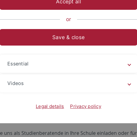
Accept all
or
Save & close
Essential
Videos
bote für Schulen
Legal details
Privacy policy
als Lehrerinnen und Lehrer auf der Suche nach Angeboten 
 „Studium“ für Ihre Schülerinnen und Schüler?
ie uns als Studienberatende in Ihre Schule einladen oder für