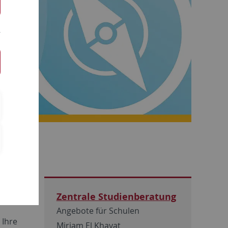
rund um
Zentrale Studienberatung
Angebote für Schulen
 Ihre
Miriam El Khayat