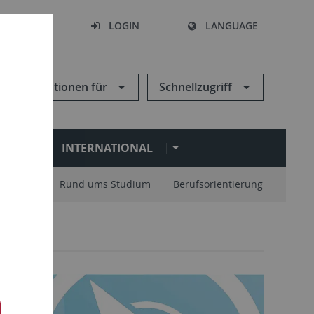
SEARCH
LOGIN
LANGUAGE
Informationen für
Schnellzugriff
N
INTERNATIONAL
nisation
Rund ums Studium
Berufsorientierung