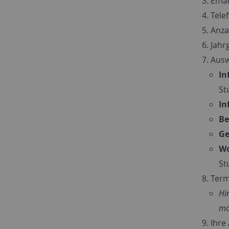
Emai
Tele
Anza
Jahr
Ausw
In
St
In
Be
Ge
Wo
St
Term
Hi
mö
Ihre