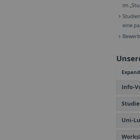
im „Stu
Studien
eine p
Bewerbu
Unser
Expand 
Info-V
Studie
Uni-L
Works