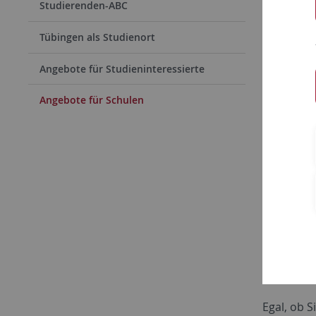
Studierenden-ABC
Tübingen als Studienort
Angebote für Studieninteressierte
Angebote für Schulen
Ange
Sind Sie 
das Thema
Egal, ob S