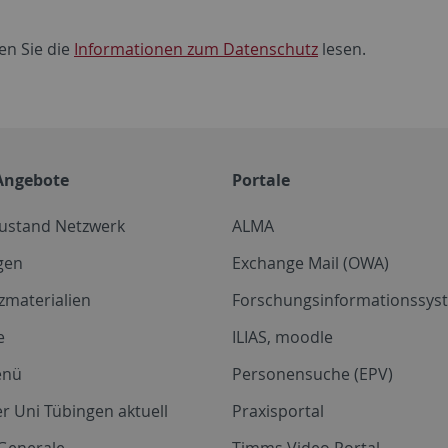
en Sie die
Informationen zum Datenschutz
lesen.
Angebote
Portale
zustand Netzwerk
ALMA
gen
Exchange Mail (OWA)
zmaterialien
Forschungsinformationssyst
e
ILIAS, moodle
enü
Personensuche (EPV)
r Uni Tübingen aktuell
Praxisportal
Generale
Timms Video Portal