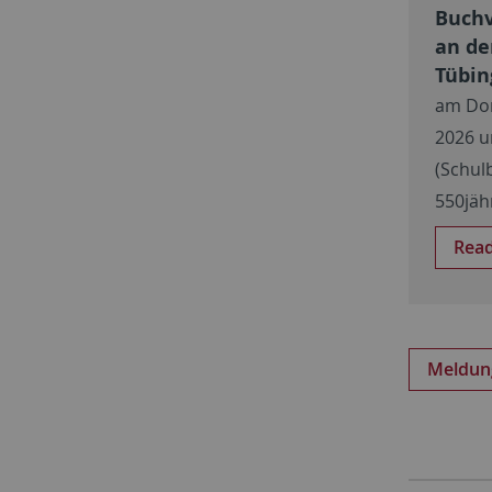
Buchv
an de
Tübin
am Don
2026 u
(Schul
550jäh
Rea
Meldun