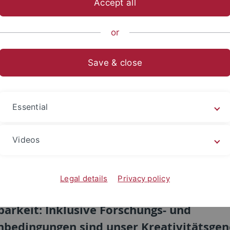
Accept all
or
Save & close
Essential
Videos
Legal details
Privacy policy
ität, Geschlechtergerechtigkeit und
barkeit: Inklusive Forschungs- und
nbedingungen sind unser Kreativitätsgen