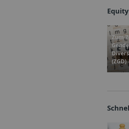
Equity
Zum Z
Gende
Divers
(ZGD)
Schne