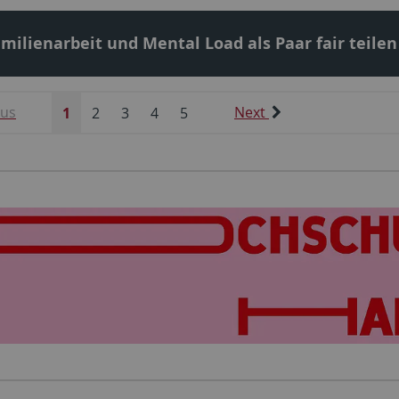
milienarbeit und Mental Load als Paar fair teilen
ous
1
2
3
4
5
Next