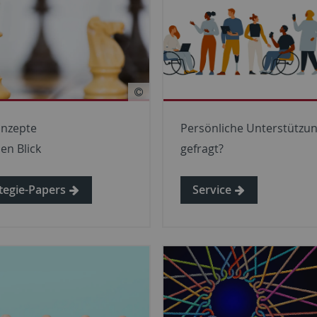
onzepte
Persönliche Unterstützu
nen Blick
gefragt?
tegie-Papers
Service