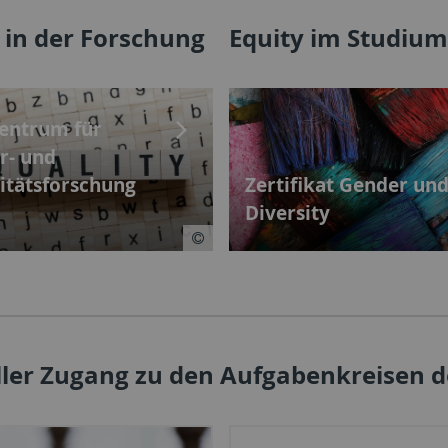
 in der Forschung
Equity im Studiu
entrum für
r- und
itätsforschung
Zertifikat Gender un
Diversity
ller Zugang zu den Aufgabenkreisen d