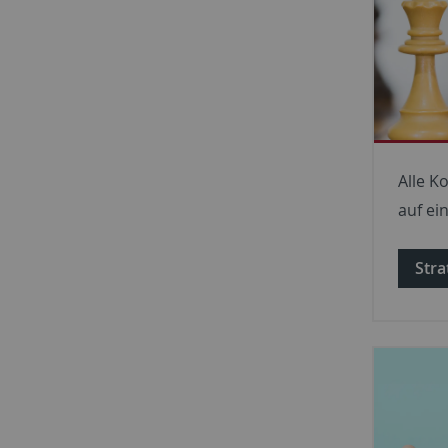
Alle K
auf ei
Stra