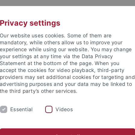
UNI A-Z
KONTAKT
Privacy settings
Our website uses cookies. Some of them are
mandatory, while others allow us to improve your
experience while using our website. You may change
your settings at any time via the Data Privacy
TUDIUM
Statement at the bottom of the page. When you
FORSCHUNG
EINRICHTUNGE
accept the cookies for video playback, third-party
providers may set additional cookies for targeting and
les und Publikationen
Campusleben
Im Dialog
Karriere
advertising purposes and your data may be linked to
the third party’s other services.
Essential
Videos
y: Diversity - Gender - Care an