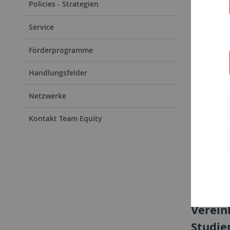
Policies - Strategien
Service
Förderprogramme
Handlungsfelder
Netzwerke
Kontakt Team Equity
Divers
Verein
Studie