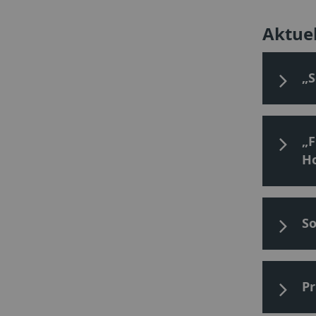
Aktue
„S
„F
H
So
Pr