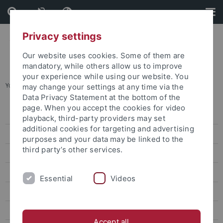
Skip
Skip
to
to
content
footer
Privacy settings
Our website uses cookies. Some of them are
mandatory, while others allow us to improve
your experience while using our website. You
You are here:
Startseite
...
"audit familiengerechte hochschule"
may change your settings at any time via the
Data Privacy Statement at the bottom of the
page. When you accept the cookies for video
Policies - Strategien
playback, third-party providers may set
additional cookies for targeting and advertising
"audit familiengerechte hochschule"
purposes and your data may be linked to the
third party’s other services.
Diversitätsstrategie
Diversity Audit
Essential
Videos
Charta der Vielfalt
Service
Accept all