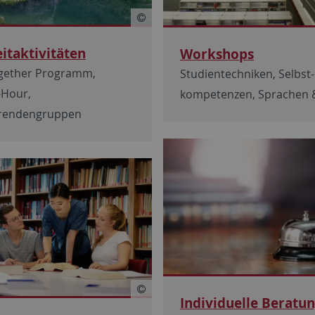
eitaktivitäten
Workshops
gether Programm,
Studientechniken, Selbst-
-Hour,
kompetenzen, Sprachen &
erendengruppen
Individuelle Beratu