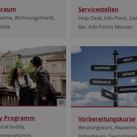
nraum
Servicestellen
eime, Wohnungsmarkt,
Help Desk, Info-Point, Ge
liste
Bar, Info Points Mensen
y Programm
Vorbereitungskurse
local buddy,
Beratungskurs, Akademi
terprogramm,
Schreibkurs, Deutschkurs