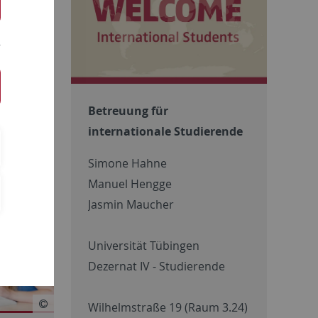
drücke auf
ll
Betreuung für
internationale Studierende
Simone Hahne
Manuel Hengge
Jasmin Maucher
Universität Tübingen
Dezernat IV - Studierende
Wilhelmstraße 19 (Raum 3.24)