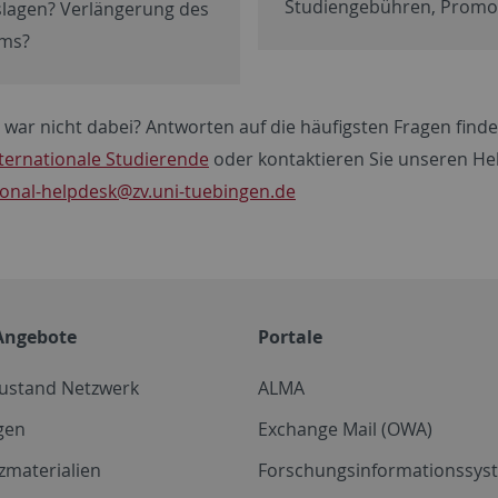
Studiengebühren, Promo
lagen? Verlängerung des
ums?
 war nicht dabei? Antworten auf die häufigsten Fragen finde
nternationale Studierende
oder kontaktieren Sie unseren He
ional-helpdesk
@zv.uni-tuebingen.de
Angebote
Portale
zustand Netzwerk
ALMA
gen
Exchange Mail (OWA)
zmaterialien
Forschungsinformationssyst