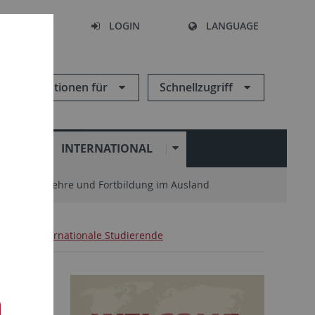
SEARCH
LOGIN
LANGUAGE
Informationen für
Schnellzugriff
N
INTERNATIONAL
enter
Lehre und Fortbildung im Ausland
ang für internationale Studierende