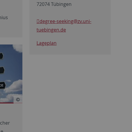
72074 Tübingen
nius
degree-seeking@zv.uni-
tuebingen.de
Lageplan
scher
e,