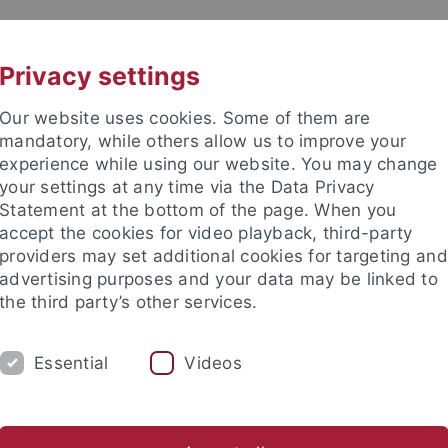
UNI A-Z
KONTAKT
Privacy settings
Our website uses cookies. Some of them are
mandatory, while others allow us to improve your
experience while using our website. You may change
your settings at any time via the Data Privacy
TUDIUM
Statement at the bottom of the page. When you
FORSCHUNG
EINRICHTUNGE
accept the cookies for video playback, third-party
providers may set additional cookies for targeting and
ren im Ausland
Sprachen lernen
Forschung
Welcome C
advertising purposes and your data may be linked to
the third party’s other services.
rende aus dem Ausland
Degree-seeking students
Studienanf
Essential
Videos
ienanfang und Orientierung für