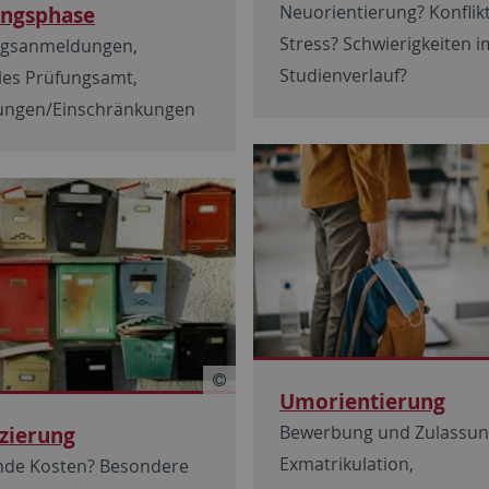
ungsphase
Neuorientierung? Konflik
Stress? Schwierigkeiten i
ngsanmeldungen,
Studienverlauf?
les Prüfungsamt,
ungen/Einschränkungen
Umorientierung
Bewerbung und Zulassun
zierung
Exmatrikulation,
nde Kosten? Besondere