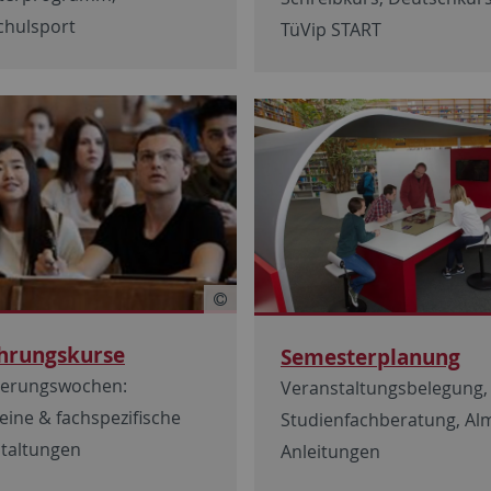
hulsport
TüVip START
hrungskurse
Semesterplanung
ierungswochen:
Veranstaltungsbelegung,
eine & fachspezifische
Studienfachberatung, Al
taltungen
Anleitungen