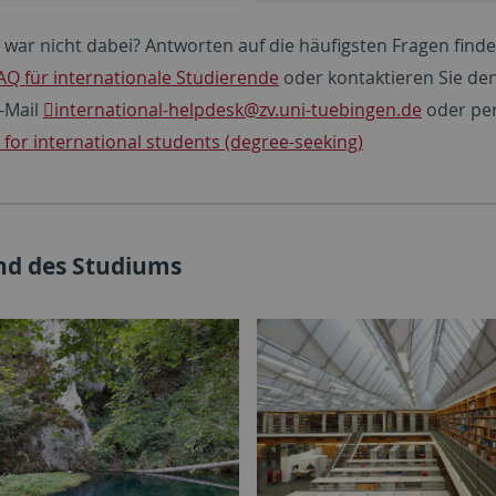
 war nicht dabei? Antworten auf die häufigsten Fragen finde
AQ für internationale Studierende
oder kontaktieren Sie de
E-Mail
international-helpdesk@zv.uni-tuebingen.de
oder per
 for international students (degree-seeking)
d des Studiums