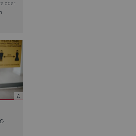
te oder
m
g,