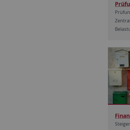
Prüf
Prüfu
Zentra
Belast
Finan
Steige