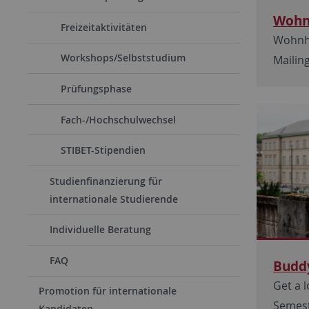
Woh
Freizeitaktivitäten
Wohnh
Workshops/Selbststudium
Mailing
Prüfungsphase
Fach-/Hochschulwechsel
STIBET-Stipendien
Studienfinanzierung für
internationale Studierende
Individuelle Beratung
FAQ
Budd
Get a 
Promotion für internationale
Semes
Kandidaten