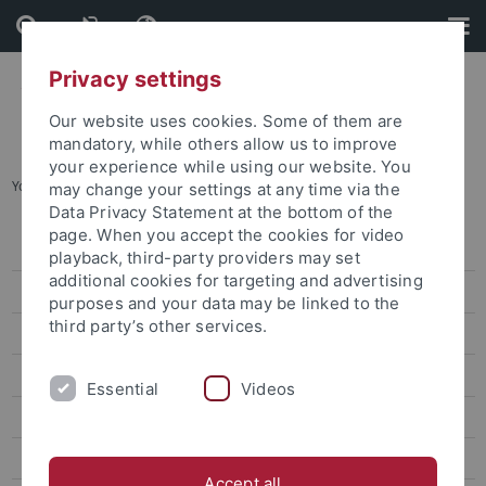
Skip
Skip
to
to
content
footer
Privacy settings
Our website uses cookies. Some of them are
mandatory, while others allow us to improve
your experience while using our website. You
You are here:
Startseite
...
Ausbildungen
may change your settings at any time via the
Data Privacy Statement at the bottom of the
page. When you accept the cookies for video
Personalrat Uni Tübingen
playback, third-party providers may set
additional cookies for targeting and advertising
Jugend- und Auszubildendenvertretung
purposes and your data may be linked to the
third party’s other services.
Die Mitglieder der JAV
Ausbildungslexikon
Essential
Videos
Ausbildungen
AusbilderInnen-Infos
Accept all