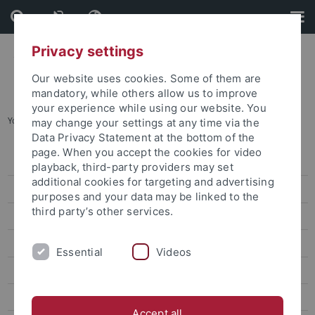
Skip
Skip
to
to
content
footer
Privacy settings
Our website uses cookies. Some of them are
mandatory, while others allow us to improve
your experience while using our website. You
You are here:
Startseite
...
Dies Universitatis
may change your settings at any time via the
Data Privacy Statement at the bottom of the
page. When you accept the cookies for video
Veranstaltungen
playback, third-party providers may set
additional cookies for targeting and advertising
Veranstaltungskalender
purposes and your data may be linked to the
third party’s other services.
Zentrale Veranstaltungen
Dies Universitatis
Essential
Videos
Pride Month
Science & Innovation Days
Accept all