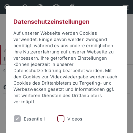
Direkt
Direkt
zum
zur
Inhalt
Fußleiste
Datenschutzeinstellungen
Auf unserer Webseite werden Cookies
verwendet. Einige davon werden zwingend
benötigt, während es uns andere ermöglichen,
Wirtschafts- und Sozialwissenschaftliche Fakultät
Ihre Nutzererfahrung auf unserer Webseite zu
International Business Taxation
verbessern. Ihre getroffenen Einstellungen
können jederzeit in unserer
Datenschutzerklärung bearbeitet werden. Mit
Sie sind hier:
Startseite
...
Team
den Cookies zur Videowiedergabe werden auch
Cookies des Drittanbieters zu Targeting- und
Carola Nickel, M.Sc.
Werbezwecken gesetzt und Informationen ggf.
mit weiteren Diensten des Drittanbieters
Eberhard Karls Universität Tübingen
verknüpft.
International Business Taxation
Essentiell
Videos
Room 128
Nauklerstr. 47