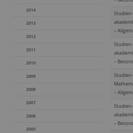
2014
Studien
akademis
2013
– Allgem
2012
Studien
2011
akademis
– Besond
2010
Studien
2009
Mathemat
2008
– Allgem
2007
Studien
akademis
2006
– Besond
2005