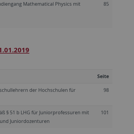
udiengang Mathematical Physics mit
85
1.01.2019
Seite
schullehrern der Hochschulen für
98
ß § 51 b LHG für Juniorprofessuren mit
101
 und Juniordozenturen