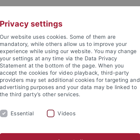
UNI A-Z
KONTAKT
Privacy settings
Our website uses cookies. Some of them are
mandatory, while others allow us to improve your
experience while using our website. You may change
your settings at any time via the Data Privacy
Statement at the bottom of the page. When you
accept the cookies for video playback, third-party
, Struktur und Recht
providers may set additional cookies for targeting and
advertising purposes and your data may be linked to
the third party’s other services.
Essential
Videos
TUDIUM
FORSCHUNG
EINRICHTUNGE
Universitätsbibliothek
Zentrum für Datenverarbeitung