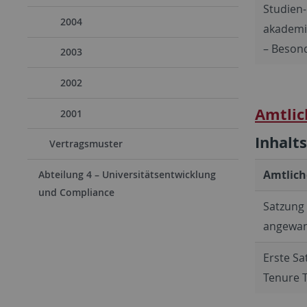
Studien-
2004
akademis
– Besond
2003
2002
Amtlic
2001
Inhalt
Vertragsmuster
Amtlich
Abteilung 4 – Universitätsentwicklung
und Compliance
Satzung
angewan
Erste Sa
Tenure T