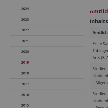
2024
Amtlic
2023
Inhalt
2022
Amtlich
2021
Erste Sa
Tübinge
2020
Arts (B. A
2019
Studien
2018
akademis
– Allgem
2017
Studien
2016
akademis
2015
– Besond