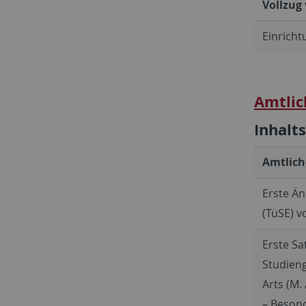
Vollzug
Einricht
Amtlic
Inhalt
Amtlich
Erste Ä
(TüSE) v
Erste Sa
Studieng
Arts (M. 
– Besond