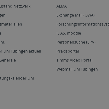
zustand Netzwerk
ALMA
gen
Exchange Mail (OWA)
zmaterialien
Forschungsinformationssyst
e
ILIAS, moodle
enü
Personensuche (EPV)
r Uni Tübingen aktuell
Praxisportal
Generale
Timms Video Portal
Webmail Uni Tübingen
ltungskalender Uni