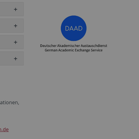
ationen,
n.de