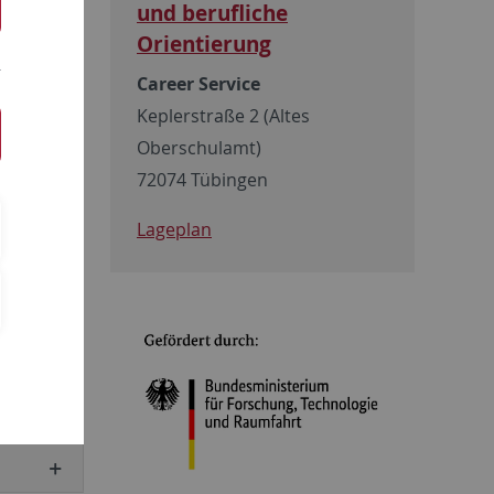
und berufliche
Talk und
Orientierung
eber und
Career Service
Keplerstraße 2 (Altes
Oberschulamt)
72074 Tübingen
Lageplan
ende