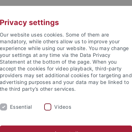
UNI A-Z
KONTAKT
Privacy settings
Our website uses cookies. Some of them are
mandatory, while others allow us to improve your
experience while using our website. You may change
your settings at any time via the Data Privacy
TUDIUM
Statement at the bottom of the page. When you
FORSCHUNG
EINRICHTUNGE
accept the cookies for video playback, third-party
providers may set additional cookies for targeting and
bung und Immatrikulation
Beratung und Info
Studienorga
advertising purposes and your data may be linked to
the third party’s other services.
ntierung
Unternehmenskontakte
Essential
Videos
rnehmenskontakte