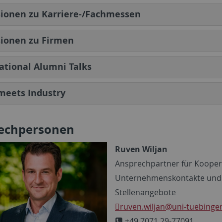
ionen zu Karriere-/Fachmessen
sionen zu Firmen
ational Alumni Talks
meets Industry
echpersonen
Ruven Wiljan
Ansprechpartner für Kooper
Unternehmenskontakte und
Stellenangebote
ruven.wiljan
@uni-tuebinge
+49 7071 29-77091