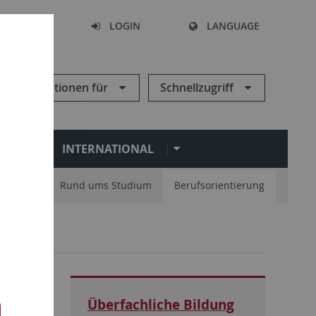
SEARCH
LOGIN
LANGUAGE
Informationen für
Schnellzugriff
N
INTERNATIONAL
nisation
Rund ums Studium
Berufsorientierung
Überfachliche Bildung