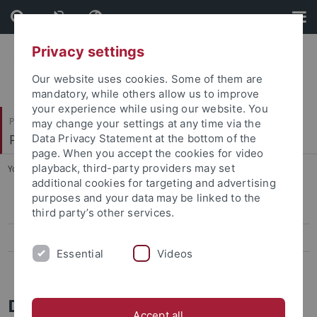
Skip
Skip
to
to
content
footer
Privacy settings
Our website uses cookies. Some of them are
mandatory, while others allow us to improve
your experience while using our website. You
Philosophische Fakultät
may change your settings at any time via the
Philologisches Seminar
Data Privacy Statement at the bottom of the
page. When you accept the cookies for video
playback, third-party providers may set
You are here:
Startseite
...
Studiengänge Griechisch
additional cookies for targeting and advertising
purposes and your data may be linked to the
Studiengänge Griechisch
third party’s other services.
Studiengänge Latein
Essential
Videos
Studienordnungen Griechisch und Latein
Das Fach Griechisch
Accept all