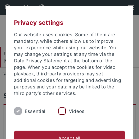
Skip
Skip
to
to
content
footer
Privacy settings
Our website uses cookies. Some of them are
mandatory, while others allow us to improve
your experience while using our website. You
Philosophische Fakultät
may change your settings at any time via the
Musikwissenschaftliches Institut
Data Privacy Statement at the bottom of the
page. When you accept the cookies for video
playback, third-party providers may set
You are here:
Startseite
...
Landesmusikarchiv
additional cookies for targeting and advertising
purposes and your data may be linked to the
third party’s other services.
Schwäbisches Landesmusikarchiv
Essential
Videos
Das S
chwäbische Landesmusikarchiv
am
Musikwissenschaftlichen Institut wurde im Oktober 1935
vom damaligen Direktor Ernst Fritz Schmid begründet als
umfassende Sammlung historischer Musikalien
Accept all