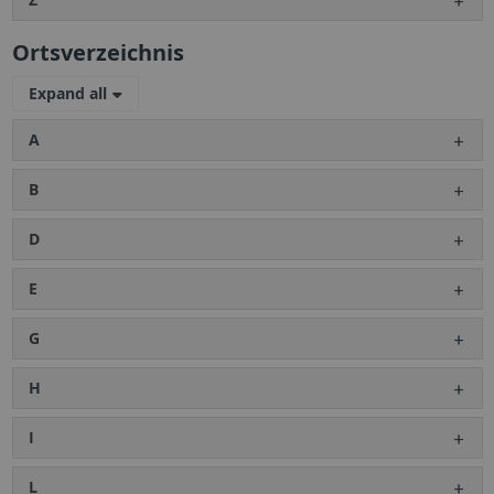
Ortsverzeichnis
Expand all
A
B
D
E
G
H
I
L