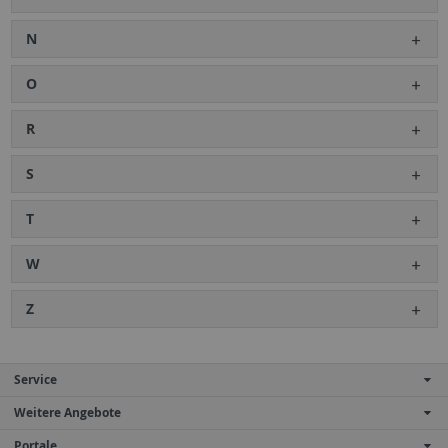
N
O
R
S
T
W
Z
Service
Weitere Angebote
Portale