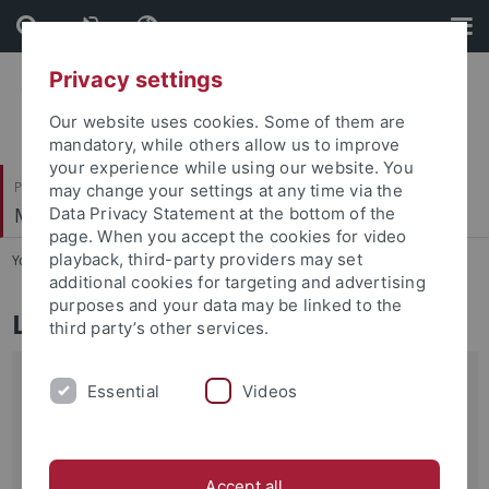
Skip
Skip
to
to
content
footer
Privacy settings
Our website uses cookies. Some of them are
mandatory, while others allow us to improve
your experience while using our website. You
Philosophische Fakultät
may change your settings at any time via the
Musikwissenschaftliches Institut
Data Privacy Statement at the bottom of the
page. When you accept the cookies for video
playback, third-party providers may set
You are here:
Startseite
...
Lehrveranstaltungen
additional cookies for targeting and advertising
purposes and your data may be linked to the
Lehrveranstaltungen
third party’s other services.
Sommersemester 2026
Essential
Videos
Lehrveranstaltungen im alma-Portal
Stundenplan
Accept all