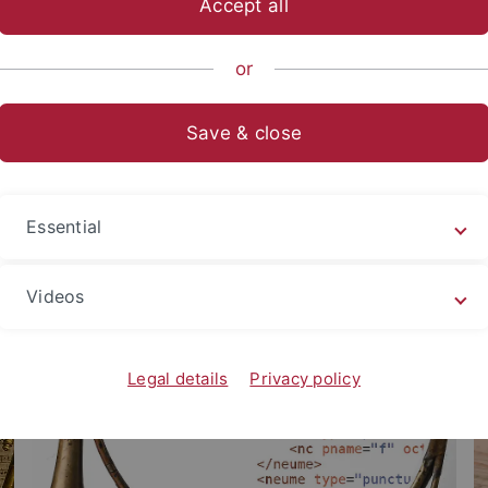
Accept all
ische Fakultät
Fachbereiche
Altertums- und Kunstwissensch
or
ft
Save & close
Essential
Videos
Legal details
Privacy policy