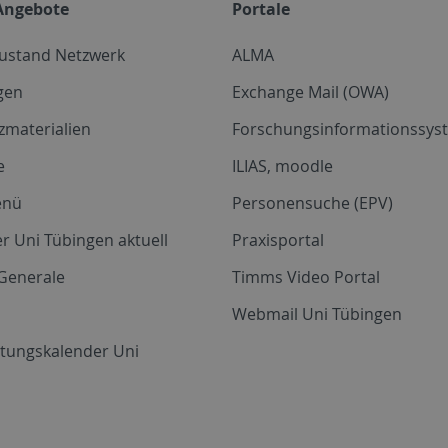
Angebote
Portale
zustand Netzwerk
ALMA
gen
Exchange Mail (OWA)
zmaterialien
Forschungsinformationssyst
e
ILIAS, moodle
enü
Personensuche (EPV)
r Uni Tübingen aktuell
Praxisportal
Generale
Timms Video Portal
Webmail Uni Tübingen
ltungskalender Uni