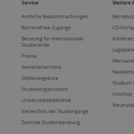
Service
Weitere 
Amtliche Bekanntmachungen
Betriebs
Barrierefreie Zugänge
CD-Vorla
Beratung für internationale
Konferen
Studierende
Lageplän
Presse
Mensam
Semestertermine
Newslette
Stellenangebote
Studium 
Studienorganisation
Unishop
Universitätsbibliothek
Veransta
Verzeichnis der Studiengänge
Zentrale Studienberatung