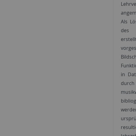
Lehrv
angeme
Als L
des b
erstel
vorges
Bilds
Funkti
in Da
durch
musi
bibli
werd
ursp
resul
Jahrze