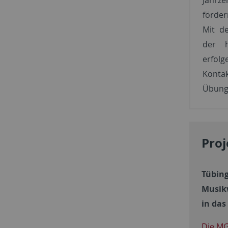
förder
Mit d
der h
erfol
Kont
Übung
Proj
Tübing
Musikw
in das
Die MG