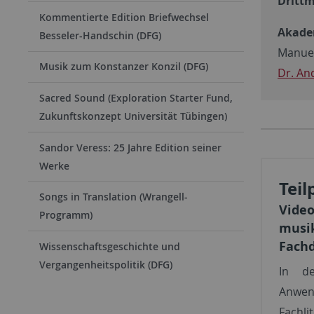
Drittm
Kommentierte Edition Briefwechsel
Akadem
Besseler-Handschin (DFG)
Manuel
Musik zum Konstanzer Konzil (DFG)
Dr. An
Sacred Sound (Exploration Starter Fund,
Zukunftskonzept Universität Tübingen)
Sandor Veress: 25 Jahre Edition seiner
Werke
Teil
Songs in Translation (Wrangell-
Video
Programm)
musik
Fach
Wissenschaftsgeschichte und
Vergangenheitspolitik (DFG)
In de
Anwen
Fachli