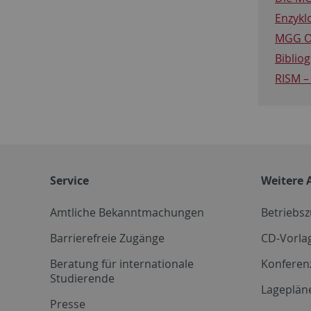
Enzykl
MGG O
Biblio
RISM –
Service
Weitere 
Amtliche Bekanntmachungen
Betriebs
Barrierefreie Zugänge
CD-Vorla
Beratung für internationale
Konferen
Studierende
Lageplän
Presse