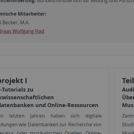
ittelförderung:
Bundesministerium für Bildung und Forsc
ische Mitarbeiter:
 Becker, M.A.
dreas Wolfgang Flad
projekt I
Tei
-Tutorials zu
Audi
wissenschaftlichen
Über
datenbanken und Online-Ressourcen
Mus
n letzten Jahren haben sich digitale
Zent
dungen wie Datenbanken zur Recherche von
Stu
teratur oder musikalischen Quellen, Online-
Musi