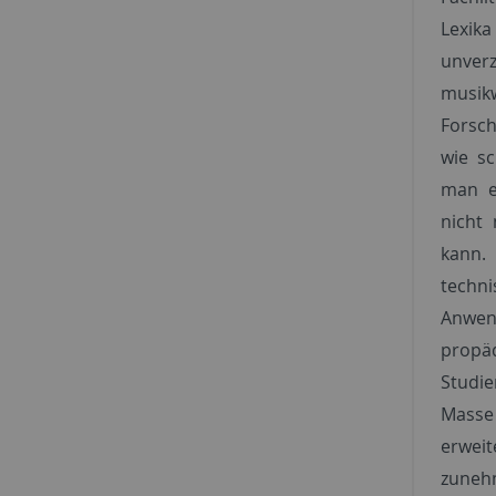
Lexi
unve
musikw
Forsch
wie s
man ei
nicht
kann.
techni
Anwen
propä
Studi
Masse
erwe
zuneh