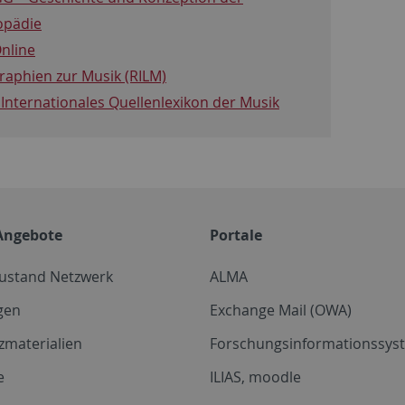
opädie
nline
graphien zur Musik (RILM)
 Internationales Quellenlexikon der Musik
Angebote
Portale
zustand Netzwerk
ALMA
gen
Exchange Mail (OWA)
zmaterialien
Forschungsinformationssyst
e
ILIAS, moodle