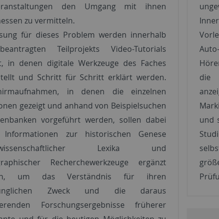
eranstaltungen den Umgang mit ihnen
unge
ssen zu vermitteln.
Inne
ösung für dieses Problem werden innerhalb
Vorl
eantragten Teilprojekts Video-Tutorials
Auto
lt, in denen digitale Werkzeuge des Faches
Höre
tellt und Schritt für Schritt erklärt werden.
die 
chirmaufnahmen, in denen die einzelnen
anzei
onen gezeigt und anhand von Beispielsuchen
Mark
tenbanken vorgeführt werden, sollen dabei
und s
 Informationen zur historischen Genese
Stu
kwissenschaftlicher Lexika und
selb
ographischer Recherchewerkzeuge ergänzt
größ
en, um das Verständnis für ihren
Prüfu
rünglichen Zweck und die daraus
tierenden Forschungsergebnisse früherer
hnte und für die heutigen Möglichkeiten zu