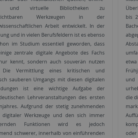
ka und virtuelle Bibliotheken zu
Über
rzichtbaren Werkzeugen in der
bis 2
issenschaftlichen Arbeit entwickelt. In der
Bach
ung und in vielen Berufsfeldern ist es ebenso
abge
chon im Studium essentiell geworden, dass
Absta
nige zentrale digitale Angebote des Fachs
umfa
 nur kennt, sondern auch souverän nutzen
etwa 
 Die Vermittlung eines kritischen und
Früh
sch sauberen Umgangs mit diesen digitalen
und 
dungen ist eine wichtige Aufgabe der
urheb
deutischen Lehrveranstaltungen des ersten
die d
enjahres. Aufgrund der stetig zunehmenden
mark
 digitaler Werkzeuge und den sich immer
Auff
iternden Funktionen wird es jedoch
komp
mend schwerer, innerhalb von einführenden
ode