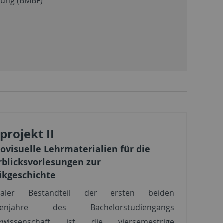
hung (BMBF)
lprojekt II
ovisuelle Lehrmaterialien für die
blicksvorlesungen zur
ikgeschichte
raler Bestandteil der ersten beiden
dienjahre des Bachelorstudiengangs
kwissenschaft ist die viersemestrige